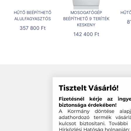
HŰTŐ BEÉPÍTHETŐ
MOSOGATÓGÉP
HŰTŐ
ALULFAGYASZTÓS
BEÉPÍTHETŐ 9 TERÍTÉK
8
KESKENY
357 800
Ft
142 400
Ft