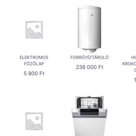
ELEKTROMOS
FORRÓVÍZTÁROLÓ
H
FŐZŐLAP
KROKO
238 000
Ft
5 800
Ft