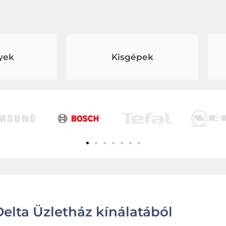
yek
Kisgépek
elta Üzletház kínálatából