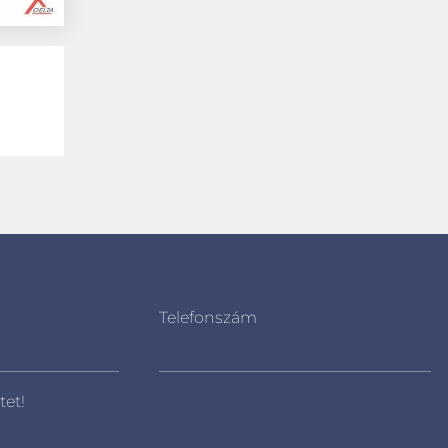
Telefonszám
tet!