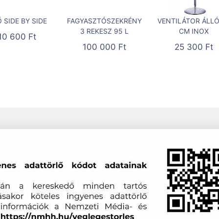
 SIDE BY SIDE
FAGYASZTÓSZEKRÉNY
VENTILÁTOR ÁLLÓ
3 REKESZ 95 L
CM INOX
10 600
Ft
100 000
Ft
25 300
Ft