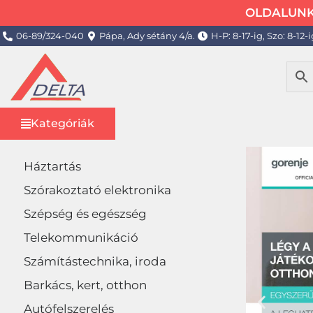
OLDALUNK 
06-89/324-040
Pápa, Ady sétány 4/a.
H-P: 8-17-ig, Szo: 8-12-i
Kategóriák
Háztartás
Szórakoztató elektronika
Szépség és egészség
Telekommunikáció
Számítástechnika, iroda
Barkács, kert, otthon
Autófelszerelés