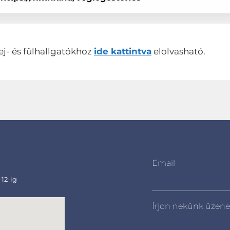
ej- és fülhallgatókhoz
ide kattintva
elolvasható.
Email
-12-ig
Írjon nekünk üzene