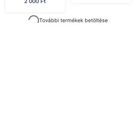
2 000
Ft
FEJ-, FÜLHALLGATÓ ÉS
TELEVÍZIÓ
HEADSET
TV 100″ 4K UHD SMART
FEJHALLGATÓ
QLED
4 400
Ft
702 500
Ft