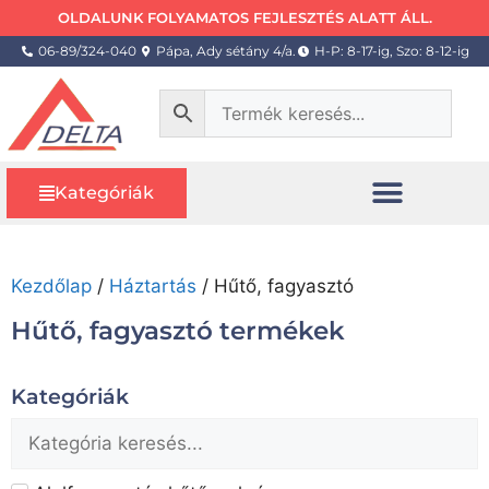
OLDALUNK FOLYAMATOS FEJLESZTÉS ALATT ÁLL.
06-89/324-040
Pápa, Ady sétány 4/a.
H-P: 8-17-ig, Szo: 8-12-ig
Kategóriák
Kezdőlap
/
Háztartás
/ Hűtő, fagyasztó
Hűtő, fagyasztó termékek
Kategóriák