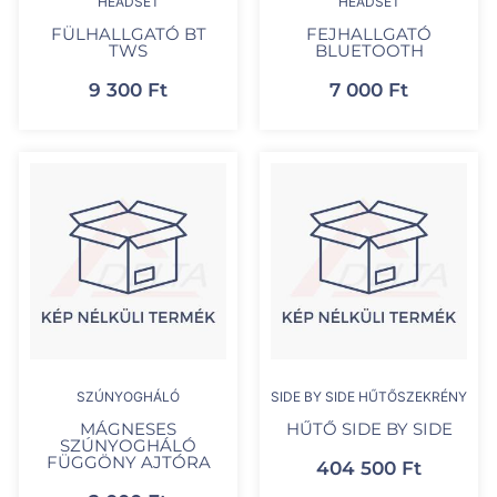
HEADSET
HEADSET
FÜLHALLGATÓ BT
FEJHALLGATÓ
TWS
BLUETOOTH
9 300
Ft
7 000
Ft
SZÚNYOGHÁLÓ
SIDE BY SIDE HŰTŐSZEKRÉNY
MÁGNESES
HŰTŐ SIDE BY SIDE
SZÚNYOGHÁLÓ
FÜGGÖNY AJTÓRA
404 500
Ft