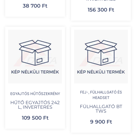
38 700
Ft
156 300
Ft
FEJ-, FÜLHALLGATÓ ÉS
EGYAJTÓS HŰTŐSZEKRÉNY
HEADSET
HŰTŐ EGYAJTÓS 242
FÜLHALLGATÓ BT
L, INVERTERES
TWS
109 500
Ft
9 900
Ft