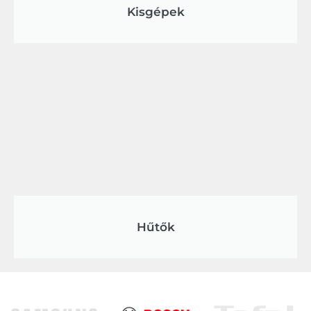
Kisgépek
Hűtők