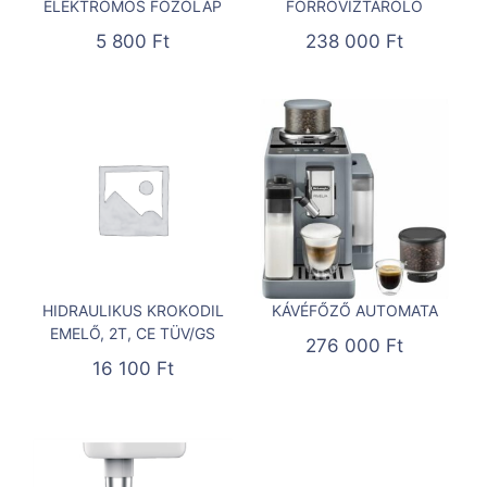
ELEKTROMOS FŐZŐLAP
FORRÓVÍZTÁROLÓ
5 800
Ft
238 000
Ft
HIDRAULIKUS KROKODIL
KÁVÉFŐZŐ AUTOMATA
EMELŐ, 2T, CE TÜV/GS
276 000
Ft
16 100
Ft