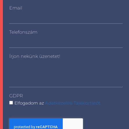
Email
Telefonszám
Írjon nekünk üzenetet!
GDPR
Elfogadom az
Adatkezelési Tájékoztatót.