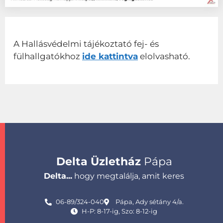
A Hallásvédelmi tájékoztató fej- és
fülhallgatókhoz
ide kattintva
elolvasható.
Delta Üzletház
Pápa
Delta...
hogy megtalálja, amit keres
06-89/324-040
Pápa, Ady sétány 4/a.
H-P: 8-17-ig, Szo: 8-12-ig