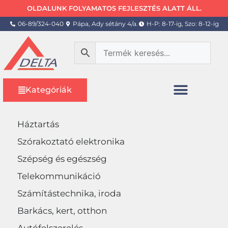
OLDALUNK FOLYAMATOS FEJLESZTÉS ALATT ÁLL.
06-89/324-040
Pápa, Ady sétány 4/a.
H-P: 8-17-ig, Szo: 8-12-ig
Kategóriák
Háztartás
Szórakoztató elektronika
Szépség és egészség
Telekommunikáció
Számítástechnika, iroda
Barkács, kert, otthon