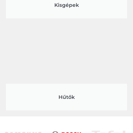
Kisgépek
Hűtők