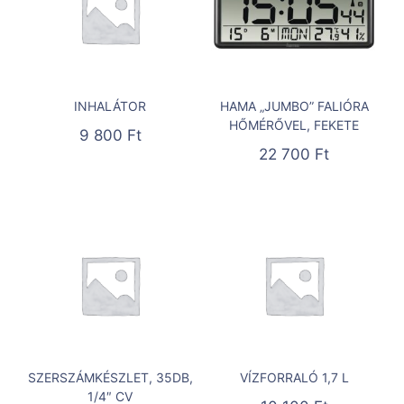
INHALÁTOR
HAMA „JUMBO” FALIÓRA
HŐMÉRŐVEL, FEKETE
9 800
Ft
22 700
Ft
SZERSZÁMKÉSZLET, 35DB,
VÍZFORRALÓ 1,7 L
1/4″ CV