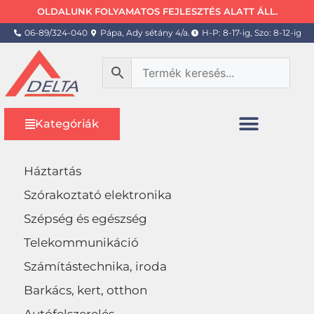
OLDALUNK FOLYAMATOS FEJLESZTÉS ALATT ÁLL.
06-89/324-040
Pápa, Ady sétány 4/a.
H-P: 8-17-ig, Szo: 8-12-ig
Kategóriák
Háztartás
Szórakoztató elektronika
Szépség és egészség
Telekommunikáció
Számítástechnika, iroda
Barkács, kert, otthon