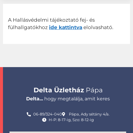
A Hallásvédelmi tájékoztató fej- és
fülhallgatókhoz
ide kattintva
elolvasható.
Delta Üzletház
Pápa
Delta...
hogy megtalálja, amit keres
06-89/324-040
Pápa, Ady sétány 4/a.
H-P: 8-17-ig, Szo: 8-12-ig