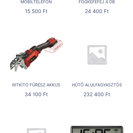
MOBILTELEFON
FOGKEFEFEJ 4 DB
15 500
Ft
24 400
Ft
RITKÍTÓ FŰRÉSZ AKKUS
HŰTŐ ALULFAGYASZTÓS
34 100
Ft
232 400
Ft