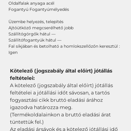
Oldalfalak anyaga acél
Fogantyú Fogantyúmélyedés
Üzembe helyezés, telepítés
Ajtóütköző megcserélhető jobb
Szállítógörgők hátul —
Szállítófogantyúk hátul —
Fal síkjában és betolható a homlokszellőzőn keresztül :
Igen
Kötelező (jogszabály által előírt) jótállás
feltételei:
A kötelező (jogszabály által előírt) jótállás
feltételei a jótállási időt sávosan, a tartós
fogyasztási cikk bruttó eladási árához
igazodva határozza meg.
(Termékoldalainkon a bruttó eladási árat
tüntettük fel.)
Az eladási ársávok és a kötelező jótállási idő