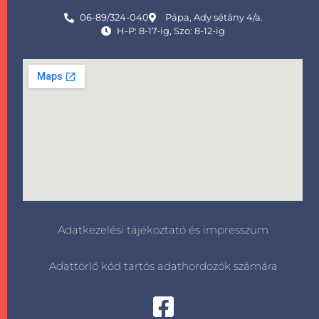
06-89/324-040
Pápa, Ady sétány 4/a.
H-P: 8-17-ig, Szo: 8-12-ig
Adatkezelési tájékoztató és impresszum
Adattörlő kód tartós adathordozók számára