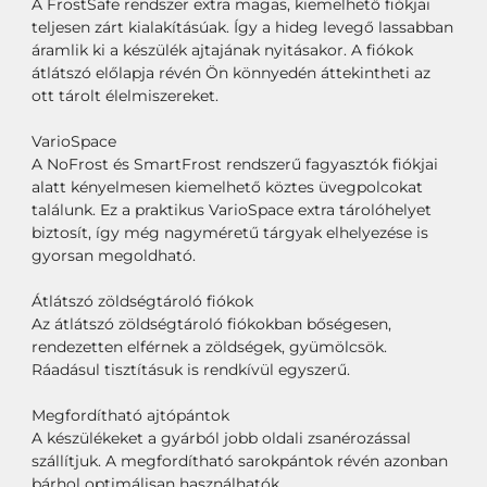
A FrostSafe rendszer extra magas, kiemelhető fiókjai
teljesen zárt kialakításúak. Így a hideg levegő lassabban
áramlik ki a készülék ajtajának nyitásakor. A fiókok
átlátszó előlapja révén Ön könnyedén áttekintheti az
ott tárolt élelmiszereket.
VarioSpace
A NoFrost és SmartFrost rendszerű fagyasztók fiókjai
alatt kényelmesen kiemelhető köztes üvegpolcokat
találunk. Ez a praktikus VarioSpace extra tárolóhelyet
biztosít, így még nagyméretű tárgyak elhelyezése is
gyorsan megoldható.
Átlátszó zöldségtároló fiókok
Az átlátszó zöldségtároló fiókokban bőségesen,
rendezetten elférnek a zöldségek, gyümölcsök.
Ráadásul tisztításuk is rendkívül egyszerű.
Megfordítható ajtópántok
A készülékeket a gyárból jobb oldali zsanérozással
szállítjuk. A megfordítható sarokpántok révén azonban
bárhol optimálisan használhatók.