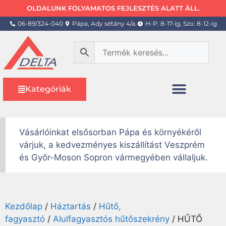
OLDALUNK FOLYAMATOS FEJLESZTÉS ALATT ÁLL.
06-89/324-040
Pápa, Ady sétány 4/a.
H-P: 8-17-ig, Szo: 8-12-ig
Kategóriák
Vásárlóinkat elsősorban Pápa és környékéről
várjuk, a kedvezményes kiszállítást Veszprém
és Győr-Moson Sopron vármegyében vállaljuk.
Kezdőlap
/
Háztartás
/
Hűtő,
fagyasztó
/
Alulfagyasztós hűtőszekrény
/ HŰTŐ