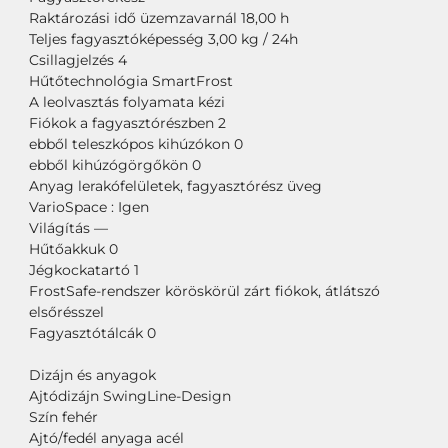
Raktározási idő üzemzavarnál 18,00 h
Teljes fagyasztóképesség 3,00 kg / 24h
Csillagjelzés 4
Hűtőtechnológia SmartFrost
A leolvasztás folyamata kézi
Fiókok a fagyasztórészben 2
ebből teleszkópos kihúzókon 0
ebből kihúzógörgőkön 0
Anyag lerakófelületek, fagyasztórész üveg
VarioSpace : Igen
Világítás —
Hűtőakkuk 0
Jégkockatartó 1
FrostSafe-rendszer köröskörül zárt fiókok, átlátszó
elsőrésszel
Fagyasztótálcák 0
Dizájn és anyagok
Ajtódizájn SwingLine-Design
Szín fehér
Ajtó/fedél anyaga acél