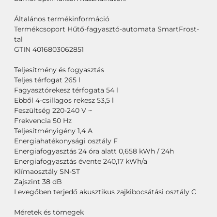
Általános termékinformáció
Termékcsoport Hűtő-fagyasztó-automata SmartFrost-
tal
GTIN 4016803062851
Teljesítmény és fogyasztás
Teljes térfogat 265 l
Fagyasztórekesz térfogata 54 l
Ebből 4-csillagos rekesz 53,5 l
Feszültség 220-240 V ~
Frekvencia 50 Hz
Teljesítményigény 1,4 A
Energiahatékonysági osztály F
Energiafogyasztás 24 óra alatt 0,658 kWh / 24h
Energiafogyasztás évente 240,17 kWh/a
Klímaosztály SN-ST
Zajszint 38 dB
Levegőben terjedő akusztikus zajkibocsátási osztály C
Méretek és tömegek