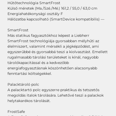
Hűtőtechnológia SmartFrost
Külső méretek (Ma./Szé./Mé.) 161,2 / 55,0 / 63,0 cm
Energiahatékonysági osztály F
Hálózatba kapcsolható (SmartDevice kompatibilis) —
SmartFrost
Más statikus fagyasztókhoz képest a Liebherr
SmartFrost technológiája gyorsabban mélyhűti az
élelmiszert, valamint mérsékli a jégképződést, ami
egyszerűbbé és gyorsabbá teszi a kiolvasztást. Emellett
rugalmasabb tárolási területeket is kínál, nagyobb
tárolókapacitással és a kedvezőbb
energiafogyasztásnak köszönhetően alacsonyabb
fenntartási költségekkel.
Palacktároló polc
A palacktartó polc egyszerre praktikus és tetszetős
megoldás italok tárolására. Lehetővé teszi a palackok
helytakarékos tárolását.
FrostSafe