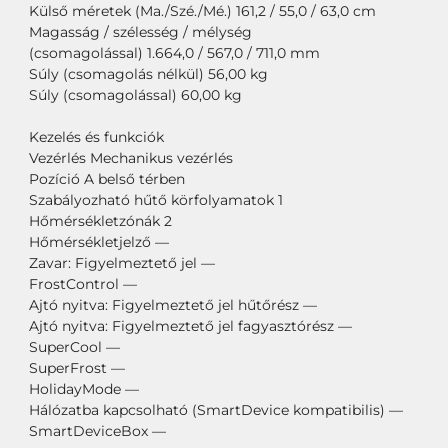
Külső méretek (Ma./Szé./Mé.) 161,2 / 55,0 / 63,0 cm
Magasság / szélesség / mélység
(csomagolással) 1.664,0 / 567,0 / 711,0 mm
Súly (csomagolás nélkül) 56,00 kg
Súly (csomagolással) 60,00 kg
Kezelés és funkciók
Vezérlés Mechanikus vezérlés
Pozíció A belső térben
Szabályozható hűtő körfolyamatok 1
Hőmérsékletzónák 2
Hőmérsékletjelző —
Zavar: Figyelmeztető jel —
FrostControl —
Ajtó nyitva: Figyelmeztető jel hűtőrész —
Ajtó nyitva: Figyelmeztető jel fagyasztórész —
SuperCool —
SuperFrost —
HolidayMode —
Hálózatba kapcsolható (SmartDevice kompatibilis) —
SmartDeviceBox —