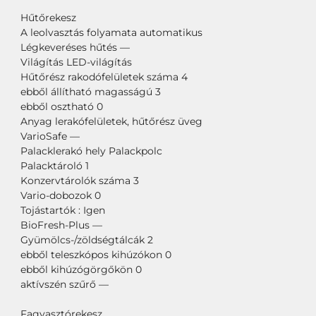
Hűtőrekesz
A leolvasztás folyamata automatikus
Légkeveréses hűtés —
Világítás LED-világítás
Hűtőrész rakodófelületek száma 4
ebből állítható magasságú 3
ebből osztható 0
Anyag lerakófelületek, hűtőrész üveg
VarioSafe —
Palacklerakó hely Palackpolc
Palacktároló 1
Konzervtárolók száma 3
Vario-dobozok 0
Tojástartók : Igen
BioFresh-Plus —
Gyümölcs-/zöldségtálcák 2
ebből teleszkópos kihúzókon 0
ebből kihúzógörgőkön 0
aktívszén szűrő —
Fagyasztórekesz