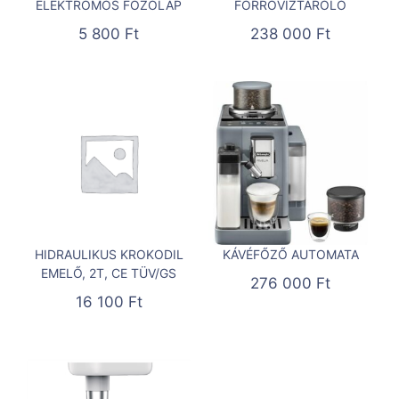
ELEKTROMOS FŐZŐLAP
FORRÓVÍZTÁROLÓ
5 800
Ft
238 000
Ft
HIDRAULIKUS KROKODIL
KÁVÉFŐZŐ AUTOMATA
EMELŐ, 2T, CE TÜV/GS
276 000
Ft
16 100
Ft