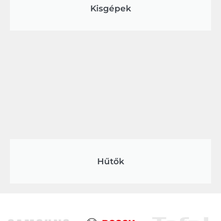
Kisgépek
Hűtők