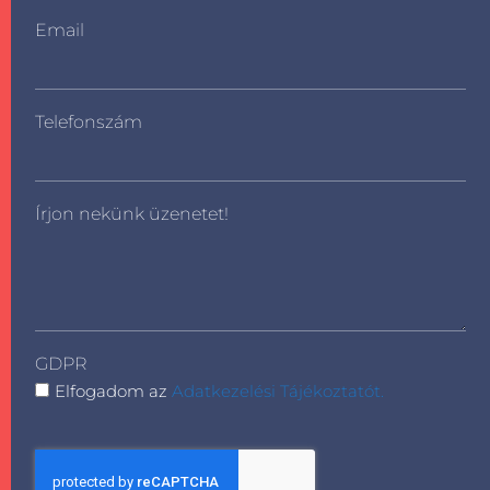
Email
Telefonszám
Írjon nekünk üzenetet!
GDPR
Elfogadom az
Adatkezelési Tájékoztatót.