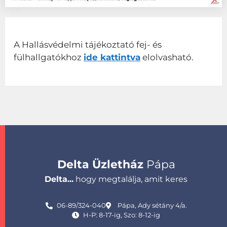
A Hallásvédelmi tájékoztató fej- és
fülhallgatókhoz
ide kattintva
elolvasható.
Delta Üzletház
Pápa
Delta...
hogy megtalálja, amit keres
06-89/324-040
Pápa, Ady sétány 4/a.
H-P: 8-17-ig, Szo: 8-12-ig