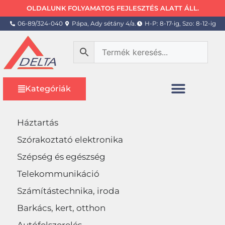
OLDALUNK FOLYAMATOS FEJLESZTÉS ALATT ÁLL.
06-89/324-040
Pápa, Ady sétány 4/a.
H-P: 8-17-ig, Szo: 8-12-ig
Kategóriák
Háztartás
Szórakoztató elektronika
Szépség és egészség
Telekommunikáció
Számítástechnika, iroda
Barkács, kert, otthon