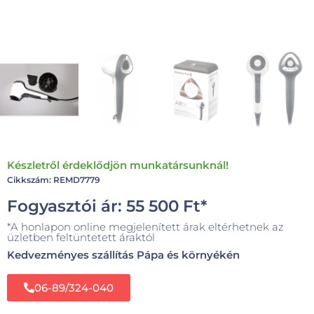
Készletről érdeklődjön munkatársunknál!
Cikkszám: REMD7779
Fogyasztói ár:
55 500
Ft
*
*A honlapon online megjelenített árak eltérhetnek az
üzletben feltüntetett áraktól
Kedvezményes szállítás Pápa és környékén
06-89/324-040