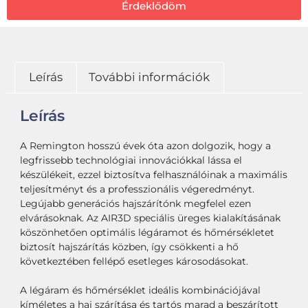
Érdeklődöm
Leírás
További információk
Leírás
A Remington hosszú évek óta azon dolgozik, hogy a
legfrissebb technológiai innovációkkal lássa el
készülékeit, ezzel biztosítva felhasználóinak a maximális
teljesítményt és a professzionális végeredményt.
Legújabb generációs hajszárítónk megfelel ezen
elvárásoknak. Az AIR3D speciális üreges kialakításának
köszönhetően optimális légáramot és hőmérsékletet
biztosít hajszárítás közben, így csökkenti a hő
következtében fellépő esetleges károsodásokat.
A légáram és hőmérséklet ideális kombinációjával
kíméletes a haj szárítása és tartós marad a beszárított