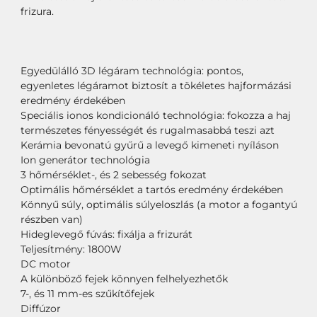
frizura.
Egyedülálló 3D légáram technológia: pontos,
egyenletes légáramot biztosít a tökéletes hajformázási
eredmény érdekében
Speciális ionos kondicionáló technológia: fokozza a haj
természetes fényességét és rugalmasabbá teszi azt
Kerámia bevonatú gyűrű a levegő kimeneti nyíláson
Ion generátor technológia
3 hőmérséklet-, és 2 sebesség fokozat
Optimális hőmérséklet a tartós eredmény érdekében
Könnyű súly, optimális súlyeloszlás (a motor a fogantyú
részben van)
Hideglevegő fúvás: fixálja a frizurát
Teljesítmény: 1800W
DC motor
A különböző fejek könnyen felhelyezhetők
7-, és 11 mm-es szűkítőfejek
Diffúzor