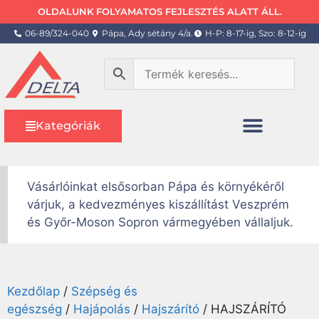
OLDALUNK FOLYAMATOS FEJLESZTÉS ALATT ÁLL.
06-89/324-040
Pápa, Ady sétány 4/a.
H-P: 8-17-ig, Szo: 8-12-ig
Kategóriák
Vásárlóinkat elsősorban Pápa és környékéről
várjuk, a kedvezményes kiszállítást Veszprém
és Győr-Moson Sopron vármegyében vállaljuk.
Kezdőlap
/
Szépség és
egészség
/
Hajápolás
/
Hajszárító
/ HAJSZÁRÍTÓ