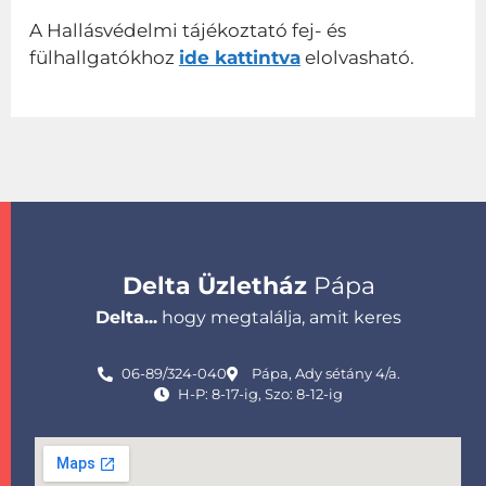
A Hallásvédelmi tájékoztató fej- és
fülhallgatókhoz
ide kattintva
elolvasható.
Delta Üzletház
Pápa
Delta...
hogy megtalálja, amit keres
06-89/324-040
Pápa, Ady sétány 4/a.
H-P: 8-17-ig, Szo: 8-12-ig