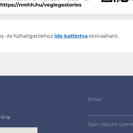
ej- és fülhallgatókhoz
ide kattintva
elolvasható.
Email
-12-ig
Írjon nekünk üzene