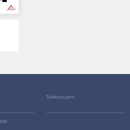
Telefonszám
tet!