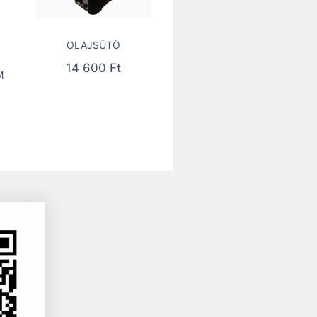
OLAJSÜTŐ
14 600
Ft
M