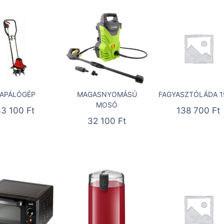
APÁLÓGÉP
MAGASNYOMÁSÚ
FAGYASZTÓLÁDA 1
MOSÓ
43 100
Ft
138 700
Ft
32 100
Ft