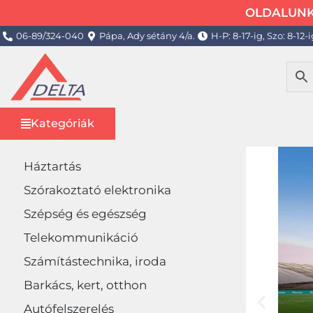
OLDALUNK 
06-89/324-040
Pápa, Ady sétány 4/a.
H-P: 8-17-ig, Szo: 8-12-i
Kategóriák
Háztartás
Szórakoztató elektronika
Szépség és egészség
Telekommunikáció
Számítástechnika, iroda
Barkács, kert, otthon
Autófelszerelés