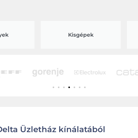
yek
Kisgépek
elta Üzletház kínálatából