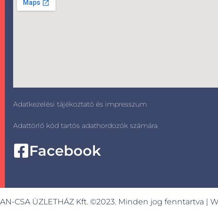
Adatkezelési tájékoztató és impresszum
Adattörlő kód tartós adathordozók számára
Facebook
AN-CSA ÜZLETHÁZ Kft. ©2023. Minden jog fenntartva | 