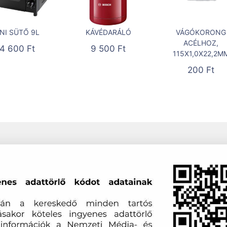
NI SÜTŐ 9L
KÁVÉDARÁLÓ
VÁGÓKORONG
ACÉLHOZ,
14 600
Ft
9 500
Ft
115X1,0X22,2M
200
Ft