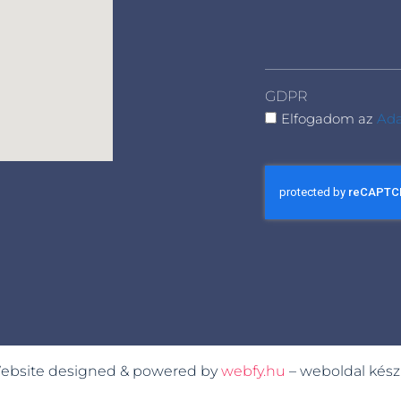
GDPR
Elfogadom az
Ada
Website designed & powered by
webfy.hu
– weboldal kész