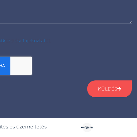
tkezelési Tájékoztatót.
KÜLDÉS
ítés és üzemeltetés