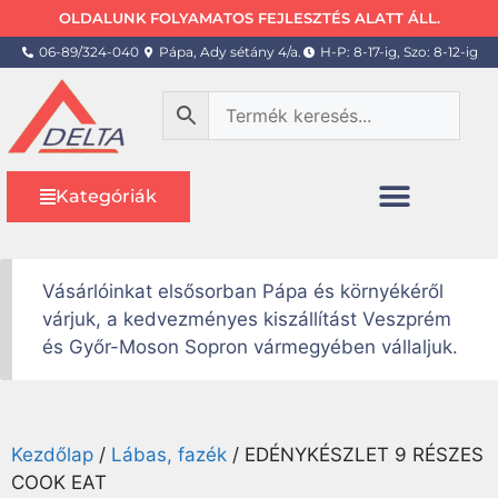
OLDALUNK FOLYAMATOS FEJLESZTÉS ALATT ÁLL.
06-89/324-040
Pápa, Ady sétány 4/a.
H-P: 8-17-ig, Szo: 8-12-ig
Kategóriák
Vásárlóinkat elsősorban Pápa és környékéről
várjuk, a kedvezményes kiszállítást Veszprém
és Győr-Moson Sopron vármegyében vállaljuk.
Kezdőlap
/
Lábas, fazék
/ EDÉNYKÉSZLET 9 RÉSZES
COOK EAT