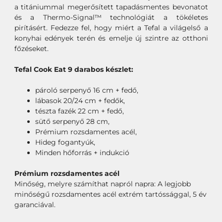
a titániummal megerősített tapadásmentes bevonatot
és a Thermo-Signal™ technológiát a tökéletes
pirításért. Fedezze fel, hogy miért a Tefal a világelső a
konyhai edények terén és emelje új szintre az otthoni
főzéseket.
Tefal Cook Eat 9 darabos készlet:
pároló serpenyő 16 cm + fedő,
lábasok 20/24 cm + fedők,
tészta fazék 22 cm + fedő,
sütő serpenyő 28 cm,
Prémium rozsdamentes acél,
Hideg fogantyúk,
Minden hőforrás + indukció
Prémium rozsdamentes acél
Minőség, melyre számíthat napról napra: A legjobb
minőségű rozsdamentes acél extrém tartóssággal, 5 év
garanciával.