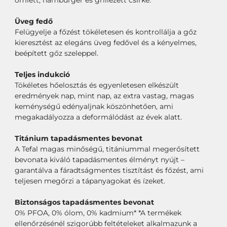
omlett, hamburger és grillezett csirke.
Üveg fedő
Felügyelje a főzést tökéletesen és kontrollálja a gőz
kieresztést az elegáns üveg fedővel és a kényelmes,
beépített gőz szeleppel.
Teljes indukció
Tökéletes hőelosztás és egyenletesen elkészült
eredmények nap, mint nap, az extra vastag, magas
keménységű edényaljnak köszönhetően, ami
megakadályozza a deformálódást az évek alatt.
Titánium tapadásmentes bevonat
A Tefal magas minőségű, titániummal megerősített
bevonata kiváló tapadásmentes élményt nyújt –
garantálva a fáradtságmentes tisztítást és főzést, ami
teljesen megőrzi a tápanyagokat és ízeket.
Biztonságos tapadásmentes bevonat
0% PFOA, 0% ólom, 0% kadmium* *A termékek
ellenőrzésénél szigorúbb feltételeket alkalmazunk a