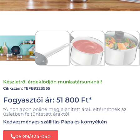
Készletről érdeklődjön munkatársunknál!
Cikkszám: TEFB922S955
Fogyasztói ár:
51 800
Ft
*
*A honlapon online megjelenített árak eltérhetnek az
üzletben feltüntetett áraktól
Kedvezményes szállítás Pápa és környékén
06-89/324-040