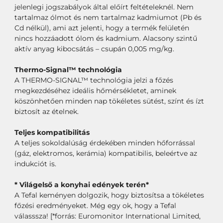
jelenlegi jogszabályok által előírt feltételeknél. Nem
tartalmaz ólmot és nem tartalmaz kadmiumot (Pb és
Cd nélkül), ami azt jelenti, hogy a termék felületén
nincs hozzáadott ólom és kadmium. Alacsony szintű
aktív anyag kibocsátás – csupán 0,005 mg/kg.
Thermo-Signal™ technológia
A THERMO-SIGNAL™ technológia jelzi a főzés
megkezdéséhez ideális hőmérsékletet, aminek
köszönhetően minden nap tökéletes sütést, színt és ízt
biztosít az ételnek.
Teljes kompatibilitás
A teljes sokoldalúság érdekében minden hőforrással
(gáz, elektromos, kerámia) kompatibilis, beleértve az
indukciót is.
* Világelső a konyhai edények terén*
A Tefal keményen dolgozik, hogy biztosítsa a tökéletes
főzési eredményeket. Még egy ok, hogy a Tefal
válasssza! [*forrás: Euromonitor International Limited,