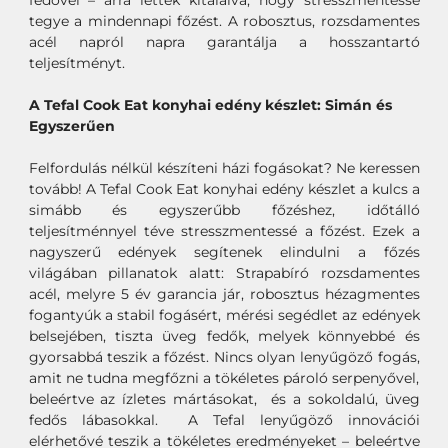
fedővel – arra lettek kitalálva, hogy stresszmentessé
tegye a mindennapi főzést. A robosztus, rozsdamentes
acél napról napra garantálja a hosszantartó
teljesítményt.
A Tefal Cook Eat konyhai edény készlet: Simán és
Egyszerűen
Felfordulás nélkül készíteni házi fogásokat? Ne keressen
tovább! A Tefal Cook Eat konyhai edény készlet a kulcs a
simább és egyszerűbb főzéshez, időtálló
teljesítménnyel téve stresszmentessé a főzést. Ezek a
nagyszerű edények segítenek elindulni a főzés
világában pillanatok alatt: Strapabíró rozsdamentes
acél, melyre 5 év garancia jár, robosztus hézagmentes
fogantyúk a stabil fogásért, mérési segédlet az edények
belsejében, tiszta üveg fedők, melyek könnyebbé és
gyorsabbá teszik a főzést. Nincs olyan lenyűgöző fogás,
amit ne tudna megfőzni a tökéletes pároló serpenyővel,
beleértve az ízletes mártásokat, és a sokoldalú, üveg
fedős lábasokkal. A Tefal lenyűgöző innovációi
elérhetővé teszik a tökéletes eredményeket – beleértve