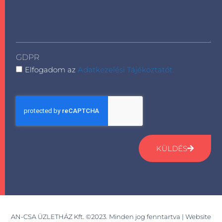
GDPR
Elfogadom az
Adatkezelési Tájékoztatót.
KÜLDÉS
AN-CSA ÜZLETHÁZ Kft. ©2023. Minden jog fenntartva | Website