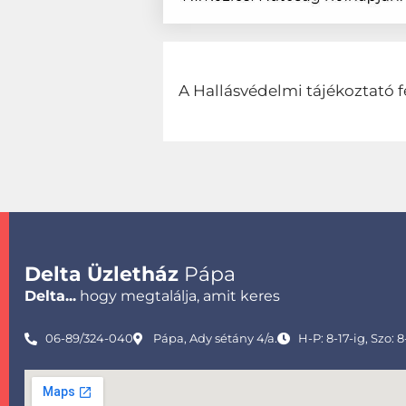
A Hallásvédelmi tájékoztató f
Delta Üzletház
Pápa
Delta...
hogy megtalálja, amit keres
06-89/324-040
Pápa, Ady sétány 4/a.
H-P: 8-17-ig, Szo: 8