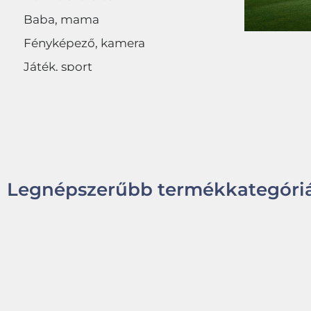
Baba, mama
Fényképező, kamera
Játék, sport
Egyéb
Legnépszerűbb termékkategóriá