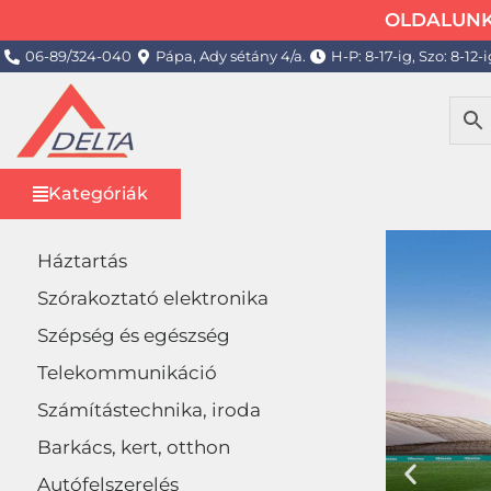
OLDALUNK 
06-89/324-040
Pápa, Ady sétány 4/a.
H-P: 8-17-ig, Szo: 8-12-i
Kategóriák
Háztartás
Szórakoztató elektronika
Szépség és egészség
Telekommunikáció
Számítástechnika, iroda
Barkács, kert, otthon
Autófelszerelés