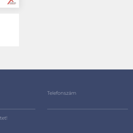
Telefonszám
tet!