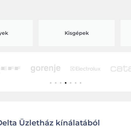
yek
Kisgépek
elta Üzletház kínálatából