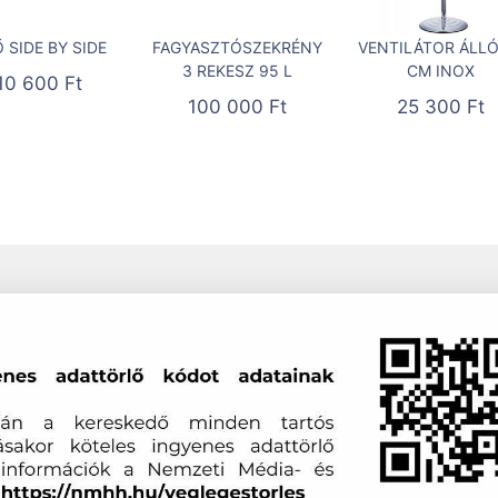
 SIDE BY SIDE
FAGYASZTÓSZEKRÉNY
VENTILÁTOR ÁLLÓ
3 REKESZ 95 L
CM INOX
10 600
Ft
100 000
Ft
25 300
Ft