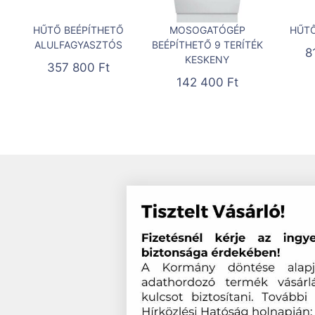
HŰTŐ BEÉPÍTHETŐ
MOSOGATÓGÉP
HŰTŐ
ALULFAGYASZTÓS
BEÉPÍTHETŐ 9 TERÍTÉK
8
KESKENY
357 800
Ft
142 400
Ft