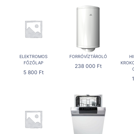
ELEKTROMOS
FORRÓVÍZTÁROLÓ
H
FŐZŐLAP
KROKO
238 000
Ft
5 800
Ft