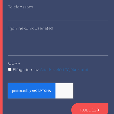
Telefonszám
Írjon nekünk üzenetet!
GDPR
Elfogadom az
Adatkezelési Tájékoztatót.
KÜLDÉS