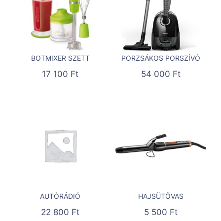
BOTMIXER SZETT
PORZSÁKOS PORSZÍVÓ
17 100
Ft
54 000
Ft
AUTÓRÁDIÓ
HAJSÜTŐVAS
22 800
Ft
5 500
Ft