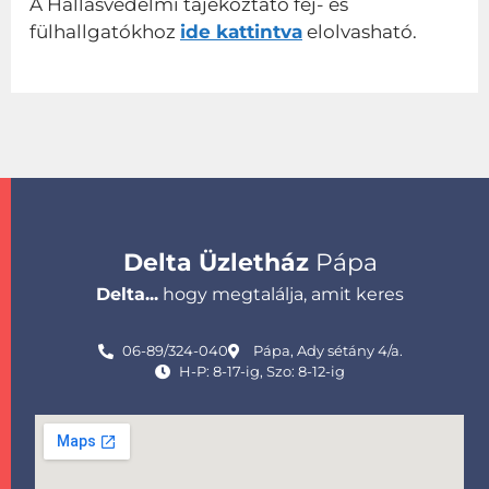
A Hallásvédelmi tájékoztató fej- és
fülhallgatókhoz
ide kattintva
elolvasható.
Delta Üzletház
Pápa
Delta...
hogy megtalálja, amit keres
06-89/324-040
Pápa, Ady sétány 4/a.
H-P: 8-17-ig, Szo: 8-12-ig