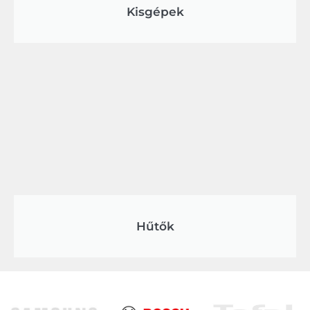
Kisgépek
Hűtők