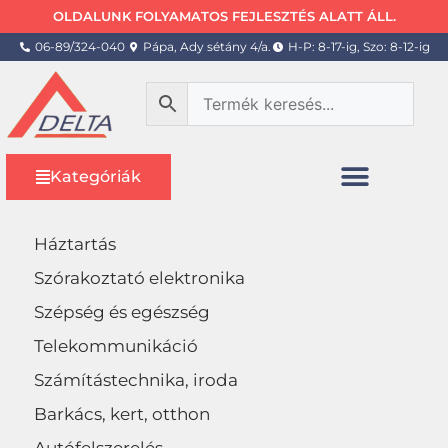
OLDALUNK FOLYAMATOS FEJLESZTÉS ALATT ÁLL.
06-89/324-040
Pápa, Ady sétány 4/a.
H-P: 8-17-ig, Szo: 8-12-ig
Kategóriák
Háztartás
Szórakoztató elektronika
Szépség és egészség
Telekommunikáció
Számítástechnika, iroda
Barkács, kert, otthon