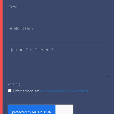
Email
Telefonszám
Írjon nekünk üzenetet!
GDPR
Elfogadom az
Adatkezelési Tájékoztatót.