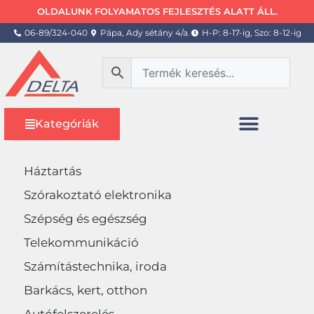
OLDALUNK FOLYAMATOS FEJLESZTÉS ALATT ÁLL.
06-89/324-040
Pápa, Ady sétány 4/a.
H-P: 8-17-ig, Szo: 8-12-ig
Kategóriák
Háztartás
Szórakoztató elektronika
Szépség és egészség
Telekommunikáció
Számítástechnika, iroda
Barkács, kert, otthon