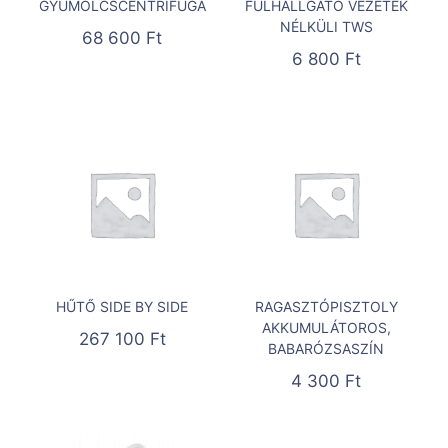
GYÜMÖLCSCENTRIFUGA
FÜLHALLGATÓ VEZETÉK
NÉLKÜLI TWS
68 600
Ft
6 800
Ft
HŰTŐ SIDE BY SIDE
RAGASZTÓPISZTOLY
AKKUMULÁTOROS,
267 100
Ft
BABARÓZSASZÍN
4 300
Ft