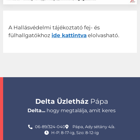
A Hallásvédelmi tájékoztató fej- és
fülhallgatókhoz
ide kattintva
elolvasható.
Delta Üzletház
Pápa
Delta...
hogy megtalálja, amit keres
06-89/324-040
Pápa, Ady sétány 4/a.
H-P: 8-17-ig, Szo: 8-12-ig