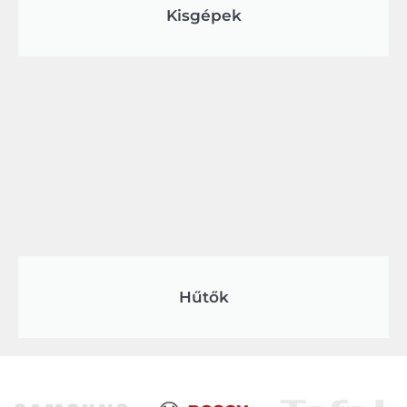
Kisgépek
Hűtők