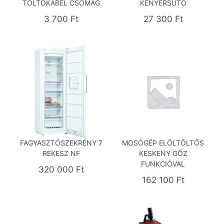
TÖLTŐKÁBEL CSOMAG
KENYÉRSÜTŐ
3 700
Ft
27 300
Ft
FAGYASZTÓSZEKRÉNY 7
MOSÓGÉP ELÖLTÖLTŐS
REKESZ NF
KESKENY GŐZ
FUNKCIÓVAL
320 000
Ft
162 100
Ft