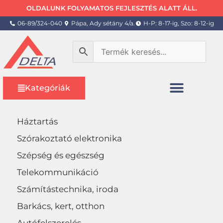
OLDALUNK FOLYAMATOS FEJLESZTÉS ALATT ÁLL.
06-89/324-040
Pápa, Ady sétány 4/a.
H-P: 8-17-ig, Szo: 8-12-ig
Kategóriák
Háztartás
Szórakoztató elektronika
Szépség és egészség
Telekommunikáció
Számítástechnika, iroda
Barkács, kert, otthon