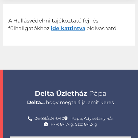
A Hallásvédelmi tájékoztató fej- és
fülhallgatókhoz
ide kattintva
elolvasható.
Delta Üzletház
Pápa
Delta...
hogy megtalálja, amit keres
06-89/324-040
Pápa, Ady sétány 4/a.
H-P: 8-17-ig, Szo: 8-12-ig