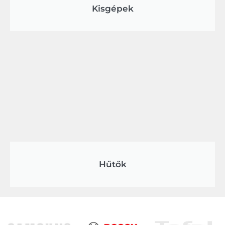
Kisgépek
Hűtők