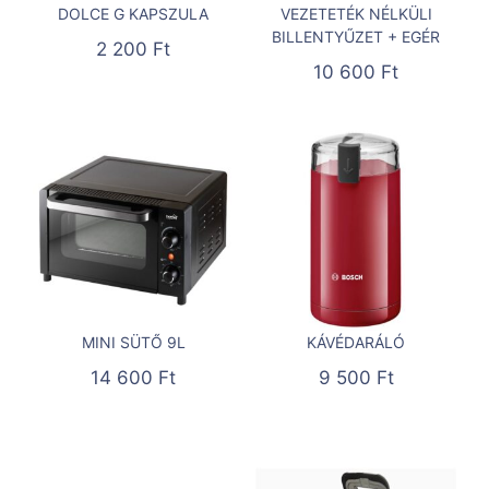
DOLCE G KAPSZULA
VEZETETÉK NÉLKÜLI
BILLENTYŰZET + EGÉR
2 200
Ft
10 600
Ft
MINI SÜTŐ 9L
KÁVÉDARÁLÓ
14 600
Ft
9 500
Ft