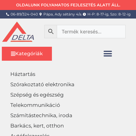
OLDALUNK FOLYAMATOS FEJLESZTÉS ALATT ÁLL.
06-89/324-040
Pápa, Ady sétány 4/a.
H-P: 8-17-ig, Szo: 8-12-ig
Kategóriák
Háztartás
Szórakoztató elektronika
Szépség és egészség
Telekommunikáció
Számítástechnika, iroda
Barkács, kert, otthon