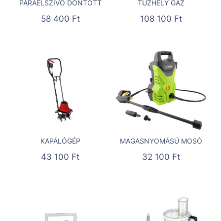
PÁRAELSZÍVÓ DÖNTÖTT
TŰZHELY GÁZ
58 400
Ft
108 100
Ft
KAPÁLÓGÉP
MAGASNYOMÁSÚ MOSÓ
43 100
Ft
32 100
Ft