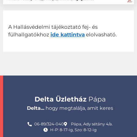
A Hallásvédelmi tájékoztató fej- és
fülhallgatókhoz
ide kattintva
elolvasható.
Delta Üzletház
Pápa
Delta...
hogy megtalálja, amit keres
06-89/324-040
Pápa, Ady sétány 4/a.
H-P: 8-17-ig, Szo: 8-12-ig