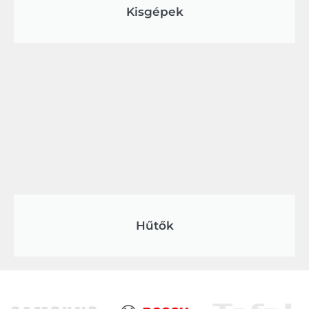
Kisgépek
Hűtők