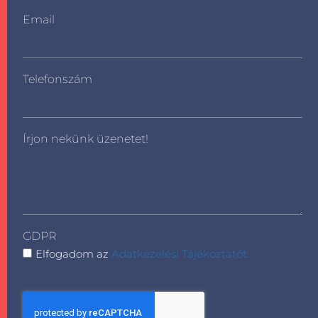
Email
Telefonszám
Írjon nekünk üzenetet!
GDPR
Elfogadom az
Adatkezelési Tájékoztatót.