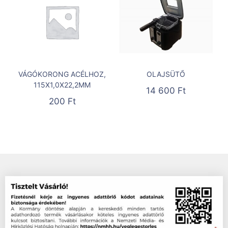
VÁGÓKORONG ACÉLHOZ,
OLAJSÜTŐ
115X1,0X22,2MM
14 600
Ft
200
Ft