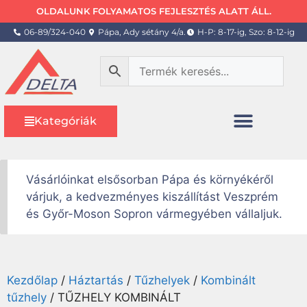
OLDALUNK FOLYAMATOS FEJLESZTÉS ALATT ÁLL.
06-89/324-040
Pápa, Ady sétány 4/a.
H-P: 8-17-ig, Szo: 8-12-ig
Kategóriák
Vásárlóinkat elsősorban Pápa és környékéről
várjuk, a kedvezményes kiszállítást Veszprém
és Győr-Moson Sopron vármegyében vállaljuk.
Kezdőlap
/
Háztartás
/
Tűzhelyek
/
Kombinált
tűzhely
/ TŰZHELY KOMBINÁLT