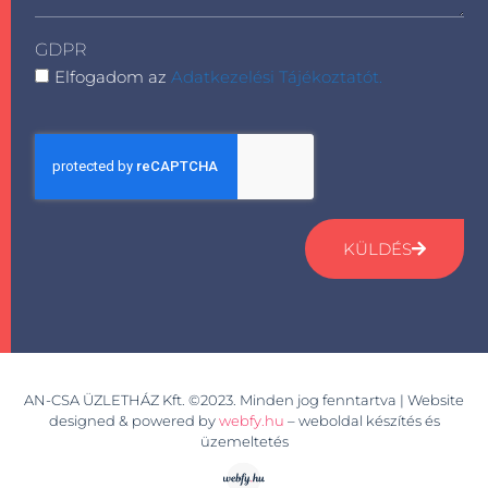
GDPR
Elfogadom az
Adatkezelési Tájékoztatót.
KÜLDÉS
AN-CSA ÜZLETHÁZ Kft. ©2023. Minden jog fenntartva | Website
designed & powered by
webfy.hu
– weboldal készítés és
üzemeltetés