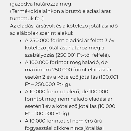
igazodva határozza meg.
(Termékoldalainkon a bruttó eladási árat
tüntettük fel.)
Az eladási ársávok és a kötelező jótállási idő
az alábbiak szerint alakul:
A 250.000 forint eladási ár felett 3 év
kötelező jótállást határoz meg a
szabályozás (250.001 Ft-tól felfelé).
A 100.000 forintot meghaladó, de
maximum 250.000 forint eladási ár
esetén 2 év a kötelező jótállás (100.001
Ft – 250.000 Ft-ig).
A 10.000 forintot elérő, de 100.000
forintot meg nem haladó eladási ár
esetén 1 év a kötelező jótállás (10.000
Ft – 100.000 Ft-ig).
A 10.000 forintot el nem érő árú
fogyasztási cikkre nincs jótállási