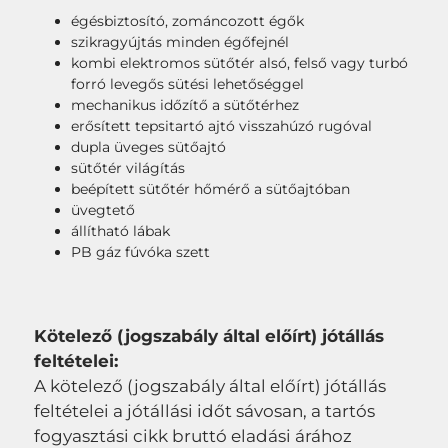
égésbiztosító, zománcozott égők
szikragyújtás minden égőfejnél
kombi elektromos sütőtér alsó, felső vagy turbó
forró levegős sütési lehetőséggel
mechanikus időzítő a sütőtérhez
erősített tepsitartó ajtó visszahúzó rugóval
dupla üveges sütőajtó
sütőtér világítás
beépített sütőtér hőmérő a sütőajtóban
üvegtető
állítható lábak
PB gáz fúvóka szett
Kötelező (jogszabály által előírt) jótállás
feltételei:
A kötelező (jogszabály által előírt) jótállás
feltételei a jótállási időt sávosan, a tartós
fogyasztási cikk bruttó eladási árához