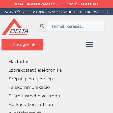
OLDALUNK FOLYAMATOS FEJLESZTÉS ALATT ÁLL.
06-89/324-040
Pápa, Ady sétány 4/a.
H-P: 8-17-ig, Szo: 8-12-ig
Kategóriák
Háztartás
Szórakoztató elektronika
Szépség és egészség
Telekommunikáció
Számítástechnika, iroda
Barkács, kert, otthon