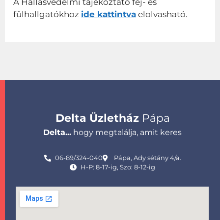
A Hallásvédelmi tájékoztató fej- és
fülhallgatókhoz
ide kattintva
elolvasható.
Delta Üzletház
Pápa
Delta...
hogy megtalálja, amit keres
06-89/324-040
Pápa, Ady sétány 4/a.
H-P: 8-17-ig, Szo: 8-12-ig