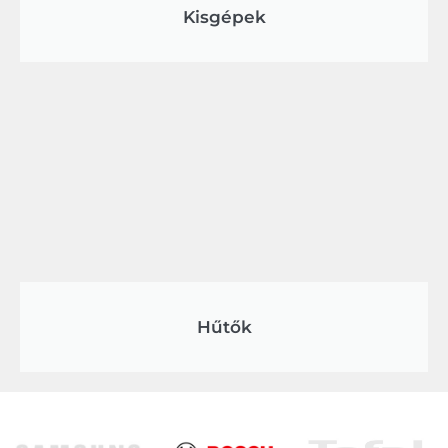
Kisgépek
Hűtők