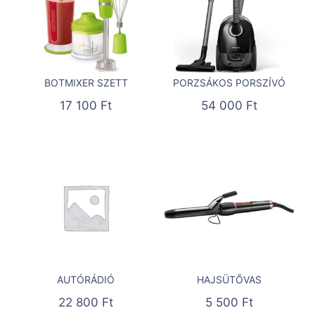
BOTMIXER SZETT
PORZSÁKOS PORSZÍVÓ
17 100
Ft
54 000
Ft
AUTÓRÁDIÓ
HAJSÜTŐVAS
22 800
Ft
5 500
Ft