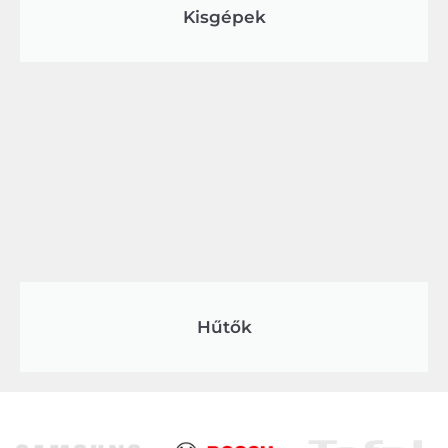
Kisgépek
Hűtők