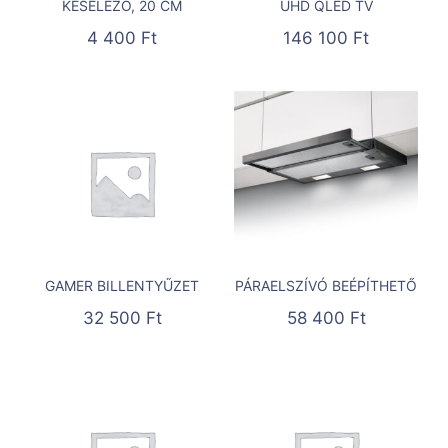
KÉSÉLEZŐ, 20 CM
UHD QLED TV
4 400
Ft
146 100
Ft
GAMER BILLENTYŰZET
PÁRAELSZÍVÓ BEÉPÍTHETŐ
32 500
Ft
58 400
Ft