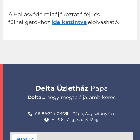
A Hallásvédelmi tájékoztató fej- és
fülhallgatókhoz
ide kattintva
elolvasható.
Delta Üzletház
Pápa
Delta...
hogy megtalálja, amit keres
06-89/324-040
Pápa, Ady sétány 4/a.
H-P: 8-17-ig, Szo: 8-12-ig