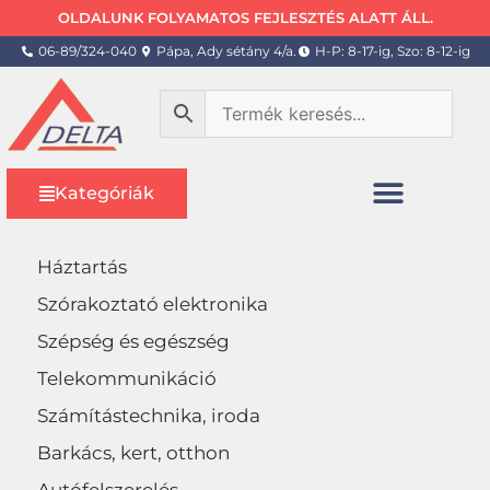
OLDALUNK FOLYAMATOS FEJLESZTÉS ALATT ÁLL.
06-89/324-040
Pápa, Ady sétány 4/a.
H-P: 8-17-ig, Szo: 8-12-ig
Kategóriák
Háztartás
Szórakoztató elektronika
Szépség és egészség
Telekommunikáció
Számítástechnika, iroda
Barkács, kert, otthon