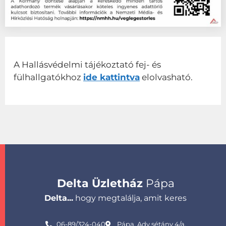
A Hallásvédelmi tájékoztató fej- és
fülhallgatókhoz
ide kattintva
elolvasható.
Delta Üzletház
Pápa
Delta...
hogy megtalálja, amit keres
06-89/324-040
Pápa, Ady sétány 4/a.