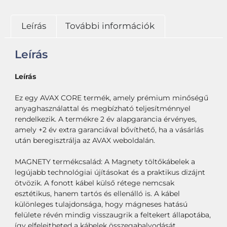
Leírás
További információk
Leírás
Leírás
Ez egy AVAX CORE termék, amely prémium minőségű
anyaghasználattal és megbízható teljesítménnyel
rendelkezik. A termékre 2 év alapgarancia érvényes,
amely +2 év extra garanciával bővíthető, ha a vásárlás
után beregisztrálja az AVAX weboldalán.
MAGNETY termékcsalád: A Magnety töltőkábelek a
legújabb technológiai újításokat és a praktikus dizájnt
ötvözik. A fonott kábel külső rétege nemcsak
esztétikus, hanem tartós és ellenálló is. A kábel
különleges tulajdonsága, hogy mágneses hatású
felülete révén mindig visszaugrik a feltekert állapotába,
így elfelejtheted a kábelek összegabalyodását.