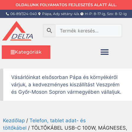
OLDALUNK FOLYAMATOS FEJLESZTÉS ALATT ÁLL.
06-89/324-040
Pápa, Ady sétány 4/a.
H-P: 8-17-ig, Szo: 8-12-ig
Kategóriák
Vásárlóinkat elsősorban Pápa és környékéről
várjuk, a kedvezményes kiszállítást Veszprém
és Győr-Moson Sopron vármegyében vállaljuk.
Kezdőlap
/
Telefon, tablet adat- és
töltőkábel
/ TÖLTŐKÁBEL USB-C 100W, MÁGNESES,