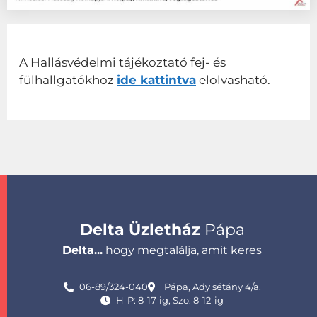
A Hallásvédelmi tájékoztató fej- és
fülhallgatókhoz
ide kattintva
elolvasható.
Delta Üzletház
Pápa
Delta...
hogy megtalálja, amit keres
06-89/324-040
Pápa, Ady sétány 4/a.
H-P: 8-17-ig, Szo: 8-12-ig