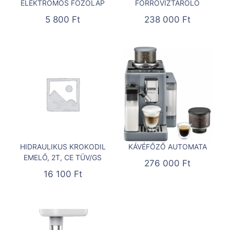
ELEKTROMOS FŐZŐLAP
FORRÓVÍZTÁROLÓ
5 800
Ft
238 000
Ft
HIDRAULIKUS KROKODIL
KÁVÉFŐZŐ AUTOMATA
EMELŐ, 2T, CE TÜV/GS
276 000
Ft
16 100
Ft