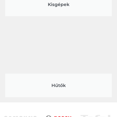
Kisgépek
Hűtők