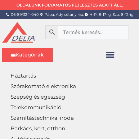
OLDALUNK FOLYAMATOS FEJLESZTÉS ALATT ÁLL.
06-89/324-040
Pápa, Ady sétány 4/a.
H-P: 8-17-ig, Szo: 8-12-ig
Kategóriák
Háztartás
Szórakoztató elektronika
Szépség és egészség
Telekommunikáció
Számítástechnika, iroda
Barkács, kert, otthon