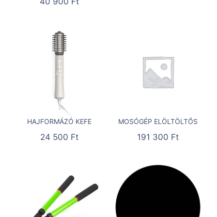
40 900
Ft
HAJFORMÁZÓ KEFE
MOSÓGÉP ELÖLTÖLTŐS
24 500
Ft
191 300
Ft