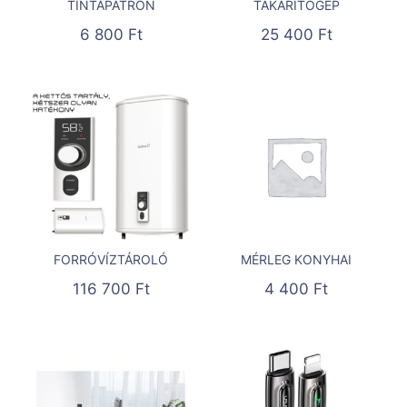
TINTAPATRON
TAKARÍTÓGÉP
6 800
Ft
25 400
Ft
FORRÓVÍZTÁROLÓ
MÉRLEG KONYHAI
116 700
Ft
4 400
Ft