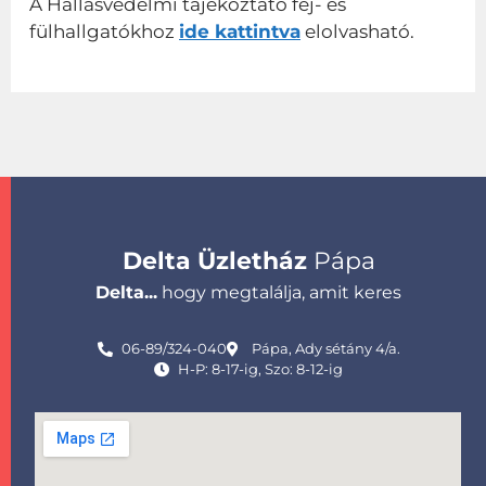
A Hallásvédelmi tájékoztató fej- és
fülhallgatókhoz
ide kattintva
elolvasható.
Delta Üzletház
Pápa
Delta...
hogy megtalálja, amit keres
06-89/324-040
Pápa, Ady sétány 4/a.
H-P: 8-17-ig, Szo: 8-12-ig