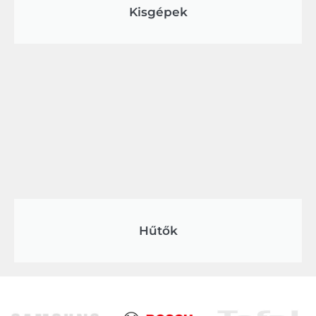
Kisgépek
Hűtők