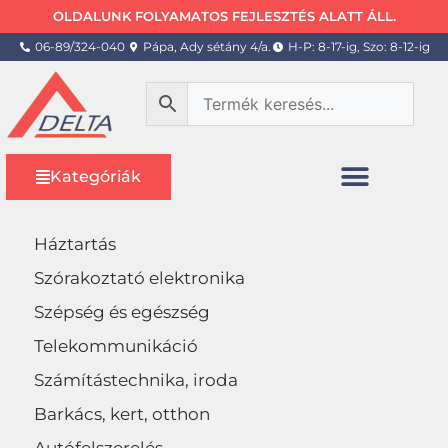
OLDALUNK FOLYAMATOS FEJLESZTÉS ALATT ÁLL.
06-89/324-040
Pápa, Ady sétány 4/a.
H-P: 8-17-ig, Szo: 8-12-ig
Kategóriák
Háztartás
Szórakoztató elektronika
Szépség és egészség
Telekommunikáció
Számítástechnika, iroda
Barkács, kert, otthon