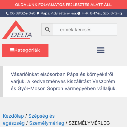
OLDALUNK FOLYAMATOS FEJLESZTÉS ALATT ÁLL.
06-89/324-040
Pápa, Ady sétány 4/a.
H-P: 8-17-ig, Szo: 8-12-ig
Kategóriák
Vásárlóinkat elsősorban Pápa és környékéről
várjuk, a kedvezményes kiszállítást Veszprém
és Győr-Moson Sopron vármegyében vállaljuk.
Kezdőlap
/
Szépség és
egészség
/
Személymérleg
/ SZEMÉLYMÉRLEG