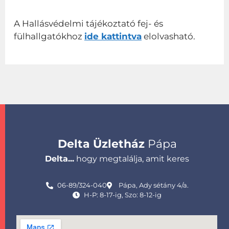
A Hallásvédelmi tájékoztató fej- és
fülhallgatókhoz
ide kattintva
elolvasható.
Delta Üzletház
Pápa
Delta...
hogy megtalálja, amit keres
06-89/324-040
Pápa, Ady sétány 4/a.
H-P: 8-17-ig, Szo: 8-12-ig