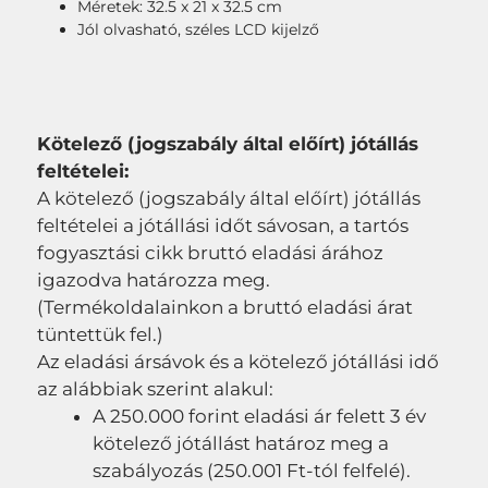
Méretek: 32.5 x 21 x 32.5 cm
Jól olvasható, széles LCD kijelző
Kötelező (jogszabály által előírt) jótállás
feltételei:
A kötelező (jogszabály által előírt) jótállás
feltételei a jótállási időt sávosan, a tartós
fogyasztási cikk bruttó eladási árához
igazodva határozza meg.
(Termékoldalainkon a bruttó eladási árat
tüntettük fel.)
Az eladási ársávok és a kötelező jótállási idő
az alábbiak szerint alakul:
A 250.000 forint eladási ár felett 3 év
kötelező jótállást határoz meg a
szabályozás (250.001 Ft-tól felfelé).