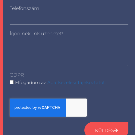
Telefonszám
Írjon nekünk üzenetet!
GDPR
Elfogadom az
Adatkezelési Tájékoztatót.
KÜLDÉS