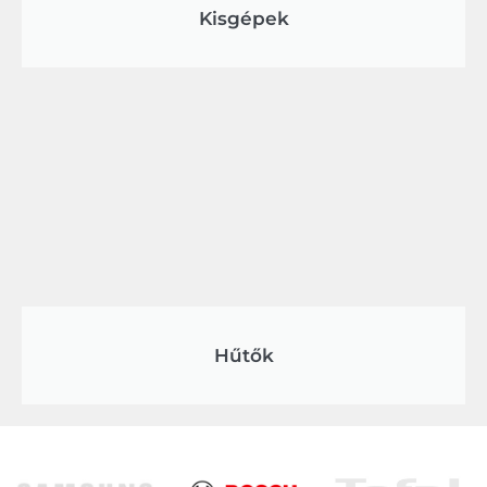
Kisgépek
Hűtők