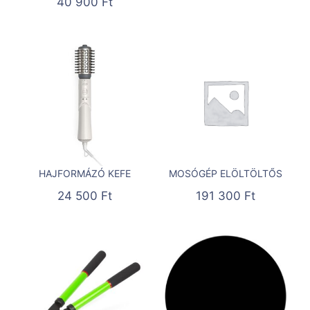
40 900
Ft
HAJFORMÁZÓ KEFE
MOSÓGÉP ELÖLTÖLTŐS
24 500
Ft
191 300
Ft