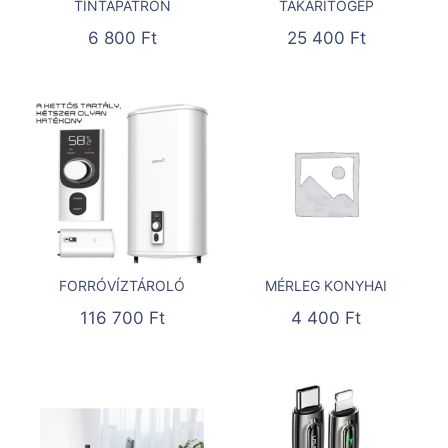
TINTAPATRON
TAKARÍTÓGÉP
6 800
Ft
25 400
Ft
FORRÓVÍZTÁROLÓ
MÉRLEG KONYHAI
116 700
Ft
4 400
Ft