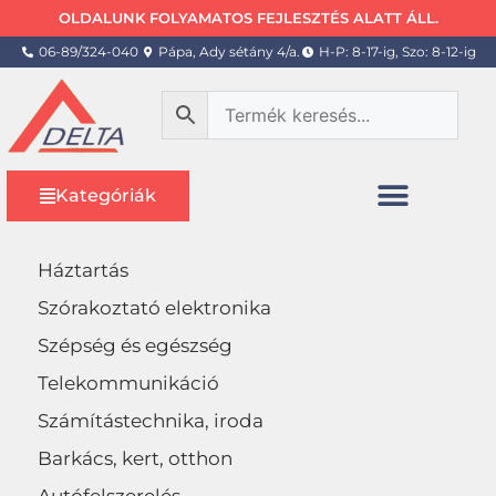
OLDALUNK FOLYAMATOS FEJLESZTÉS ALATT ÁLL.
06-89/324-040
Pápa, Ady sétány 4/a.
H-P: 8-17-ig, Szo: 8-12-ig
Kategóriák
Háztartás
Szórakoztató elektronika
Szépség és egészség
Telekommunikáció
Számítástechnika, iroda
Barkács, kert, otthon