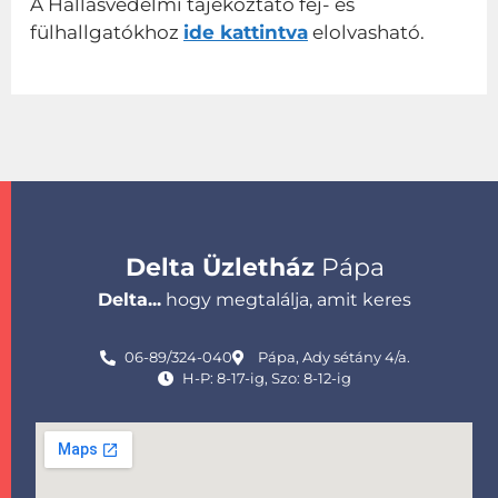
A Hallásvédelmi tájékoztató fej- és
fülhallgatókhoz
ide kattintva
elolvasható.
Delta Üzletház
Pápa
Delta...
hogy megtalálja, amit keres
06-89/324-040
Pápa, Ady sétány 4/a.
H-P: 8-17-ig, Szo: 8-12-ig