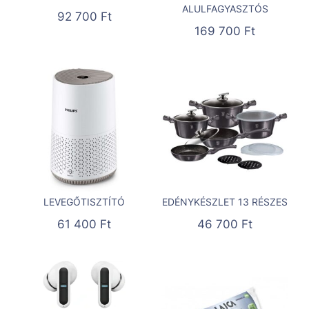
ALULFAGYASZTÓS
92 700
Ft
169 700
Ft
LEVEGŐTISZTÍTÓ
EDÉNYKÉSZLET 13 RÉSZES
61 400
Ft
46 700
Ft