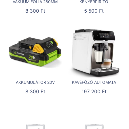
VÁKUUM FÓLIA 280MM
KENYÉRPIRÍTÓ
8 300
Ft
5 500
Ft
AKKUMULÁTOR 20V
KÁVÉFŐZŐ AUTOMATA
8 300
Ft
197 200
Ft