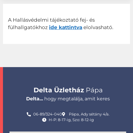
A Hallásvédelmi tájékoztató fej- és
fülhallgatókhoz
ide kattintva
elolvasható.
Delta Üzletház
Pápa
Delta...
hogy megtalálja, amit keres
06-89/324-040
Pápa, Ady sétány 4/a.
H-P: 8-17-ig, Szo: 8-12-ig