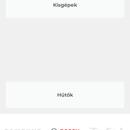
Kisgépek
Hűtők