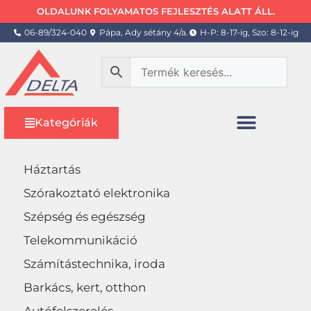
OLDALUNK FOLYAMATOS FEJLESZTÉS ALATT ÁLL.
06-89/324-040
Pápa, Ady sétány 4/a.
H-P: 8-17-ig, Szo: 8-12-ig
Kategóriák
Háztartás
Szórakoztató elektronika
Szépség és egészség
Telekommunikáció
Számítástechnika, iroda
Barkács, kert, otthon