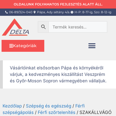
OLDALUNK FOLYAMATOS FEJLESZTÉS ALATT ÁLL.
06-89/324-040
Pápa, Ady sétány 4/a.
H-P: 8-17-ig, Szo: 8-12-ig
Kategóriák
Vásárlóinkat elsősorban Pápa és környékéről
várjuk, a kedvezményes kiszállítást Veszprém
és Győr-Moson Sopron vármegyében vállaljuk.
Kezdőlap
/
Szépség és egészség
/
Férfi
szépségápolás
/
Férfi szőrtelenítés
/ SZAKÁLLVÁGÓ