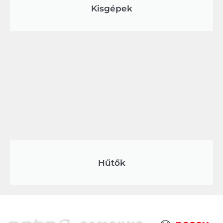
Kisgépek
Hűtők