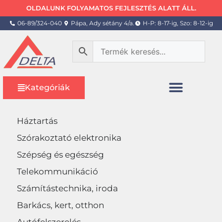
OLDALUNK FOLYAMATOS FEJLESZTÉS ALATT ÁLL.
06-89/324-040
Pápa, Ady sétány 4/a.
H-P: 8-17-ig, Szo: 8-12-ig
Kategóriák
Háztartás
Szórakoztató elektronika
Szépség és egészség
Telekommunikáció
Számítástechnika, iroda
Barkács, kert, otthon