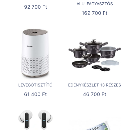
ALULFAGYASZTÓS
92 700
Ft
169 700
Ft
LEVEGŐTISZTÍTÓ
EDÉNYKÉSZLET 13 RÉSZES
61 400
Ft
46 700
Ft