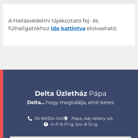
A Hallásvédelmi tájékoztató fej- és
fülhallgatókhoz
ide kattintva
elolvasható.
Delta Üzletház
Pápa
Delta...
hogy megtalálja, amit keres
06-89/324-040
Pápa, Ady sétány 4/a.
H-P: 8-17-ig, Szo: 8-12-ig