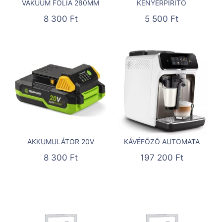
VÁKUUM FÓLIA 280MM
KENYÉRPIRÍTÓ
8 300
Ft
5 500
Ft
AKKUMULÁTOR 20V
KÁVÉFŐZŐ AUTOMATA
8 300
Ft
197 200
Ft