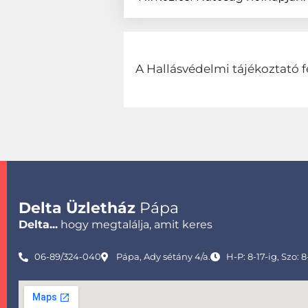
A Hallásvédelmi tájékoztató f
Delta Üzletház
Pápa
Delta...
hogy megtalálja, amit keres
06-89/324-040
Pápa, Ady sétány 4/a.
H-P: 8-17-ig, Szo: 8