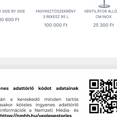
 SIDE BY SIDE
FAGYASZTÓSZEKRÉNY
VENTILÁTOR ÁLLÓ
3 REKESZ 95 L
CM INOX
10 600
Ft
100 000
Ft
25 300
Ft