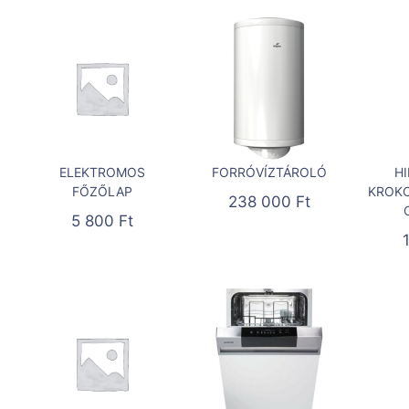
ELEKTROMOS
FORRÓVÍZTÁROLÓ
H
FŐZŐLAP
KROKO
238 000
Ft
5 800
Ft