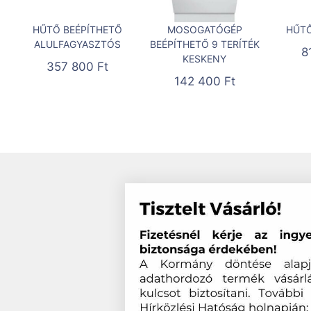
HŰTŐ BEÉPÍTHETŐ
MOSOGATÓGÉP
HŰTŐ
ALULFAGYASZTÓS
BEÉPÍTHETŐ 9 TERÍTÉK
8
KESKENY
357 800
Ft
142 400
Ft