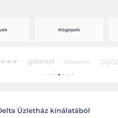
yek
Kisgépek
elta Üzletház kínálatából