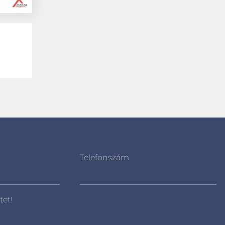
Telefonszám
tet!