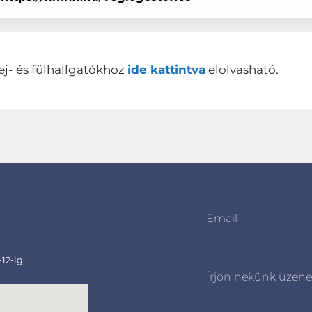
ej- és fülhallgatókhoz
ide kattintva
elolvasható.
Email
-12-ig
Írjon nekünk üzene