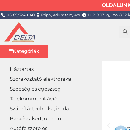
OLDALUNK 
06-89/324-040
Pápa, Ady sétány 4/a.
H-P: 8-17-ig, Szo: 8-12-i
Kategóriák
Háztartás
Szórakoztató elektronika
Szépség és egészség
Telekommunikáció
Számítástechnika, iroda
Barkács, kert, otthon
Autófelszerelés