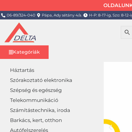
OLDALUNK 
06-89/324-040
Pápa, Ady sétány 4/a.
H-P: 8-17-ig, Szo: 8-12-i
Kategóriák
Háztartás
Szórakoztató elektronika
Szépség és egészség
Telekommunikáció
Számítástechnika, iroda
Barkács, kert, otthon
Autófelszerelés