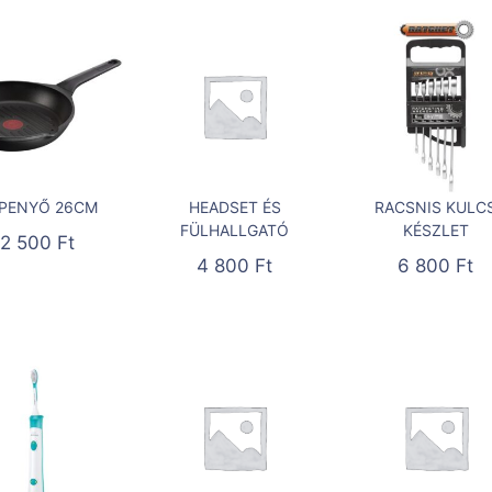
PENYŐ 26CM
HEADSET ÉS
RACSNIS KULC
FÜLHALLGATÓ
KÉSZLET
12 500
Ft
4 800
Ft
6 800
Ft