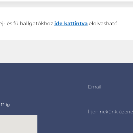
ej- és fülhallgatókhoz
ide kattintva
elolvasható.
Email
-12-ig
Írjon nekünk üzene