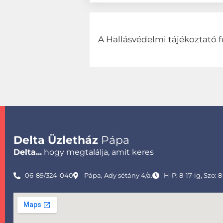
A Hallásvédelmi tájékoztató f
Delta Üzletház
Pápa
Delta...
hogy megtalálja, amit keres
06-89/324-040
Pápa, Ady sétány 4/a.
H-P: 8-17-ig, Szo: 8