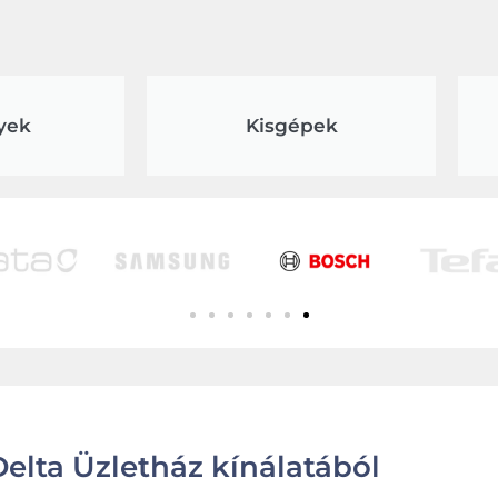
yek
Kisgépek
elta Üzletház kínálatából