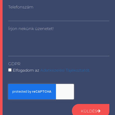
Telefonszám
Írjon nekünk üzenetet!
GDPR
Elfogadom az
Adatkezelési Tájékoztatót.
KÜLDÉS