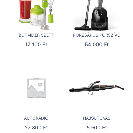
BOTMIXER SZETT
PORZSÁKOS PORSZÍVÓ
17 100
Ft
54 000
Ft
AUTÓRÁDIÓ
HAJSÜTŐVAS
22 800
Ft
5 500
Ft