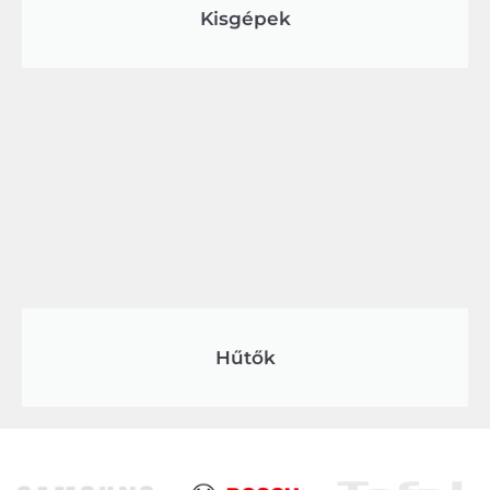
Kisgépek
Hűtők