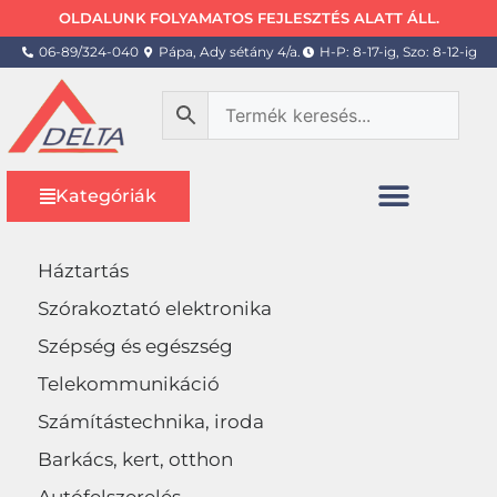
OLDALUNK FOLYAMATOS FEJLESZTÉS ALATT ÁLL.
06-89/324-040
Pápa, Ady sétány 4/a.
H-P: 8-17-ig, Szo: 8-12-ig
Kategóriák
Háztartás
Szórakoztató elektronika
Szépség és egészség
Telekommunikáció
Számítástechnika, iroda
Barkács, kert, otthon