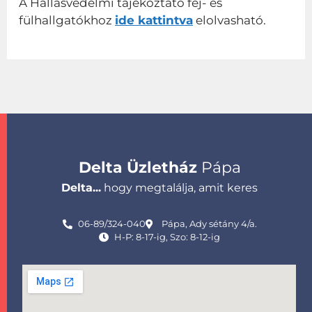
A Hallásvédelmi tájékoztató fej- és
fülhallgatókhoz
ide kattintva
elolvasható.
Delta Üzletház
Pápa
Delta...
hogy megtalálja, amit keres
06-89/324-040
Pápa, Ady sétány 4/a.
H-P: 8-17-ig, Szo: 8-12-ig