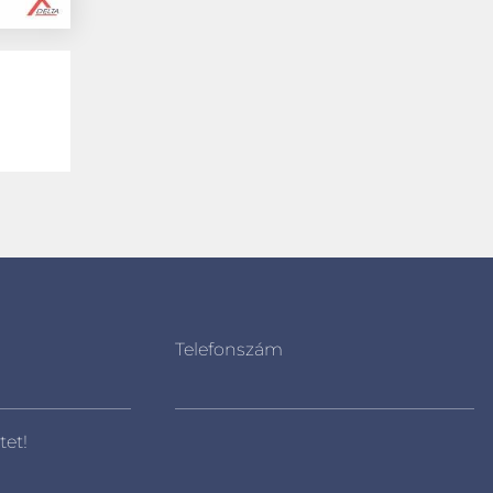
Telefonszám
tet!