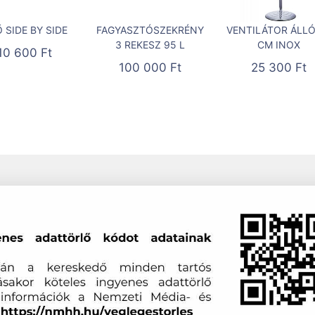
 SIDE BY SIDE
FAGYASZTÓSZEKRÉNY
VENTILÁTOR ÁLLÓ
3 REKESZ 95 L
CM INOX
10 600
Ft
100 000
Ft
25 300
Ft