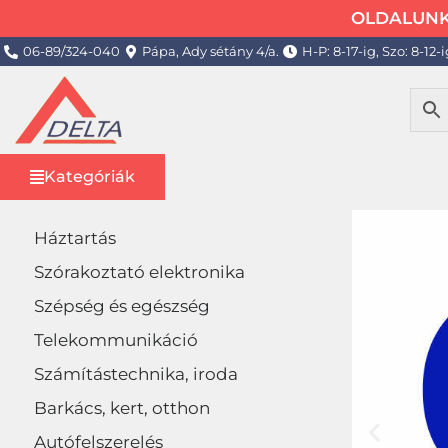
OLDALUNK 
06-89/324-040
Pápa, Ady sétány 4/a.
H-P: 8-17-ig, Szo: 8-12-i
Kategóriák
Háztartás
Szórakoztató elektronika
Szépség és egészség
Telekommunikáció
Számítástechnika, iroda
Barkács, kert, otthon
Autófelszerelés