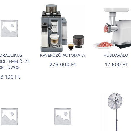
IDRAULIKUS
KÁVÉFŐZŐ AUTOMATA
HÚSDARÁLÓ
DIL EMELŐ, 2T,
276 000
Ft
17 500
Ft
CE TÜV/GS
16 100
Ft