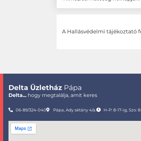
A Hallásvédelmi tájékoztató f
Delta Üzletház
Pápa
Delta...
hogy megtalálja, amit keres
06-89/324-040
Pápa, Ady sétány 4/a.
H-P: 8-17-ig, Szo: 8