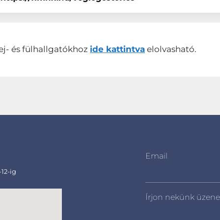
ej- és fülhallgatókhoz
ide kattintva
elolvasható.
Email
-12-ig
Írjon nekünk üzene