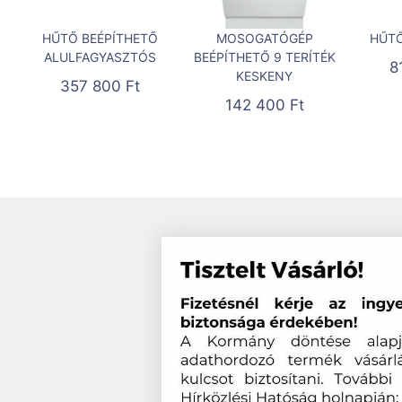
HŰTŐ BEÉPÍTHETŐ
MOSOGATÓGÉP
HŰTŐ
ALULFAGYASZTÓS
BEÉPÍTHETŐ 9 TERÍTÉK
8
KESKENY
357 800
Ft
142 400
Ft