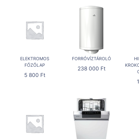
ELEKTROMOS
FORRÓVÍZTÁROLÓ
H
FŐZŐLAP
KROKO
238 000
Ft
5 800
Ft