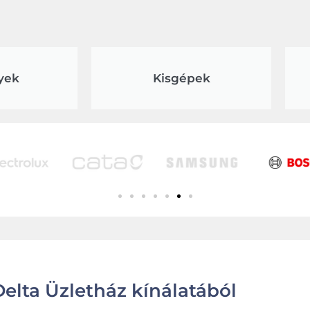
yek
Kisgépek
elta Üzletház kínálatából