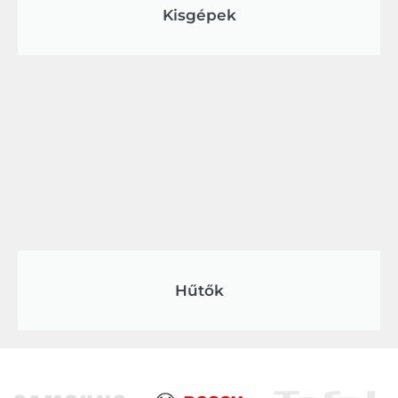
Kisgépek
Hűtők