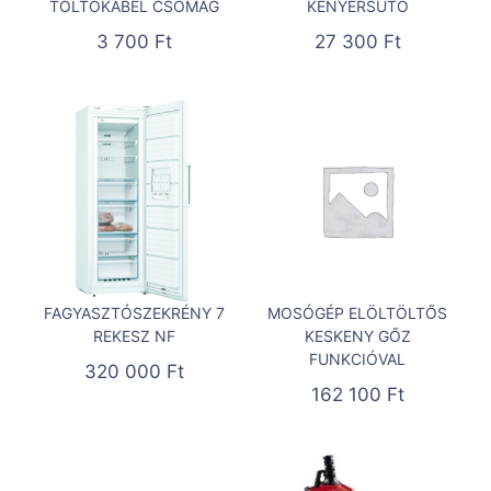
TÖLTŐKÁBEL CSOMAG
KENYÉRSÜTŐ
3 700
Ft
27 300
Ft
FAGYASZTÓSZEKRÉNY 7
MOSÓGÉP ELÖLTÖLTŐS
REKESZ NF
KESKENY GŐZ
FUNKCIÓVAL
320 000
Ft
162 100
Ft