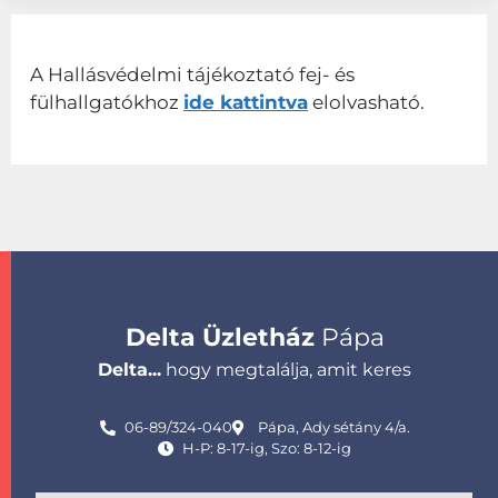
A Hallásvédelmi tájékoztató fej- és
fülhallgatókhoz
ide kattintva
elolvasható.
Delta Üzletház
Pápa
Delta...
hogy megtalálja, amit keres
06-89/324-040
Pápa, Ady sétány 4/a.
H-P: 8-17-ig, Szo: 8-12-ig