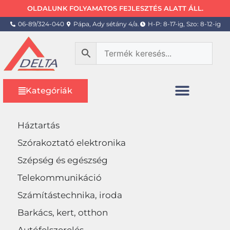
OLDALUNK FOLYAMATOS FEJLESZTÉS ALATT ÁLL.
06-89/324-040
Pápa, Ady sétány 4/a.
H-P: 8-17-ig, Szo: 8-12-ig
Kategóriák
Háztartás
Szórakoztató elektronika
Szépség és egészség
Telekommunikáció
Számítástechnika, iroda
Barkács, kert, otthon