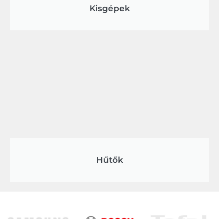
Kisgépek
Hűtők