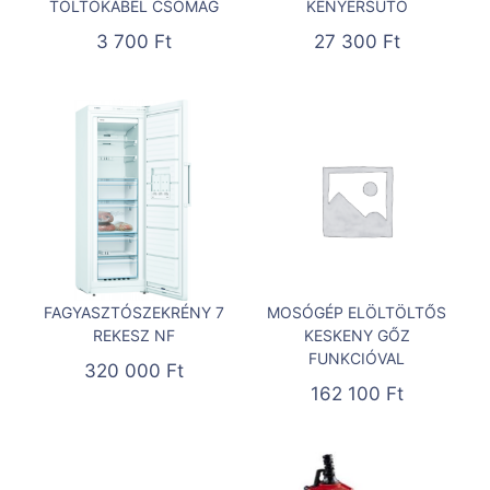
TÖLTŐKÁBEL CSOMAG
KENYÉRSÜTŐ
3 700
Ft
27 300
Ft
FAGYASZTÓSZEKRÉNY 7
MOSÓGÉP ELÖLTÖLTŐS
REKESZ NF
KESKENY GŐZ
FUNKCIÓVAL
320 000
Ft
162 100
Ft