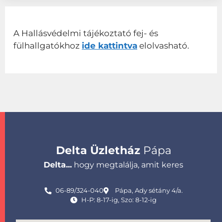
A Hallásvédelmi tájékoztató fej- és
fülhallgatókhoz
ide kattintva
elolvasható.
Delta Üzletház
Pápa
Delta...
hogy megtalálja, amit keres
06-89/324-040
Pápa, Ady sétány 4/a.
H-P: 8-17-ig, Szo: 8-12-ig