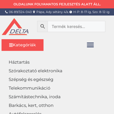
OLDALUNK FOLYAMATOS FEJLESZTÉS ALATT ÁLL.
06-89/324-040
Pápa, Ady sétány 4/a.
H-P: 8-17-ig, Szo: 8-12-ig
Kategóriák
Háztartás
Szórakoztató elektronika
Szépség és egészség
Telekommunikáció
Számítástechnika, iroda
Barkács, kert, otthon