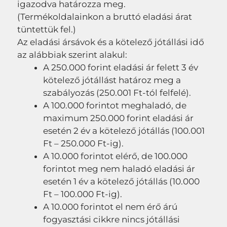
igazodva határozza meg.
(Termékoldalainkon a bruttó eladási árat
tüntettük fel.)
Az eladási ársávok és a kötelező jótállási idő
az alábbiak szerint alakul:
A 250.000 forint eladási ár felett 3 év
kötelező jótállást határoz meg a
szabályozás (250.001 Ft-tól felfelé).
A 100.000 forintot meghaladó, de
maximum 250.000 forint eladási ár
esetén 2 év a kötelező jótállás (100.001
Ft – 250.000 Ft-ig).
A 10.000 forintot elérő, de 100.000
forintot meg nem haladó eladási ár
esetén 1 év a kötelező jótállás (10.000
Ft – 100.000 Ft-ig).
A 10.000 forintot el nem érő árú
fogyasztási cikkre nincs jótállási