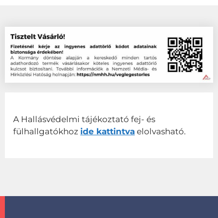
A Hallásvédelmi tájékoztató fej- és
fülhallgatókhoz
ide kattintva
elolvasható.