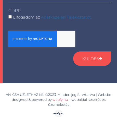
GDPR
Elfogadom az
Adatkezelési Tájékoztatót.
KÜLDÉS
AN-CSA ÜZLETHÁZ Kft. ©2023. Minden jog fenntartva | Website
designed & powered by
webfy.hu
– weboldal készítés és
üzemeltetés