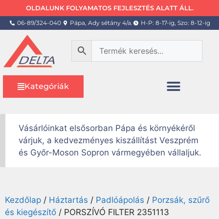
OLDALUNK FOLYAMATOS FEJLESZTÉS ALATT ÁLL.
06-89/324-040
Pápa, Ady sétány 4/a.
H-P: 8-17-ig, Szo: 8-12-ig
Kategóriák
Vásárlóinkat elsősorban Pápa és környékéről
várjuk, a kedvezményes kiszállítást Veszprém
és Győr-Moson Sopron vármegyében vállaljuk.
Kezdőlap
/
Háztartás
/
Padlóápolás
/
Porzsák, szűrő
és kiegészítő
/ PORSZÍVÓ FILTER 2351113