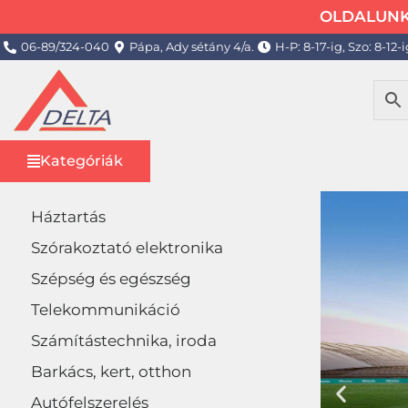
OLDALUNK 
06-89/324-040
Pápa, Ady sétány 4/a.
H-P: 8-17-ig, Szo: 8-12-i
Kategóriák
Háztartás
Szórakoztató elektronika
Szépség és egészség
Telekommunikáció
Számítástechnika, iroda
Barkács, kert, otthon
Autófelszerelés