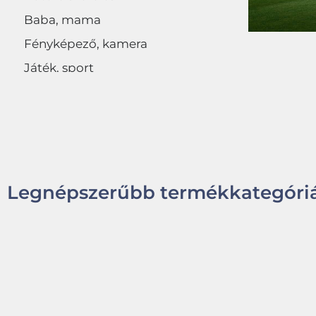
Baba, mama
Fényképező, kamera
Játék, sport
Egyéb
Legnépszerűbb termékkategóriá