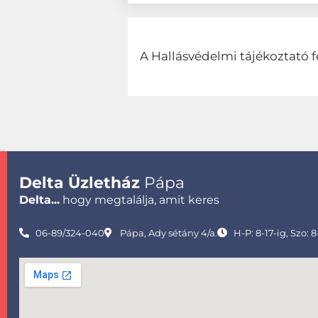
A Hallásvédelmi tájékoztató f
Delta Üzletház
Pápa
Delta...
hogy megtalálja, amit keres
06-89/324-040
Pápa, Ady sétány 4/a.
H-P: 8-17-ig, Szo: 8