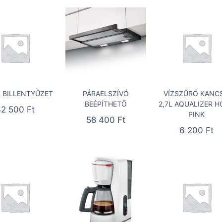
 BILLENTYŰZET
PÁRAELSZÍVÓ
VÍZSZŰRŐ KANC
BEÉPÍTHETŐ
2,7L AQUALIZER 
32 500
Ft
PINK
58 400
Ft
6 200
Ft