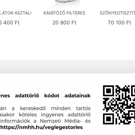
LÁTOR ASZTALI
KÁVÉFŐZŐ FILTERES
SZŐNYEGTISZTÍ
5 400
Ft
20 800
Ft
70 100
Ft