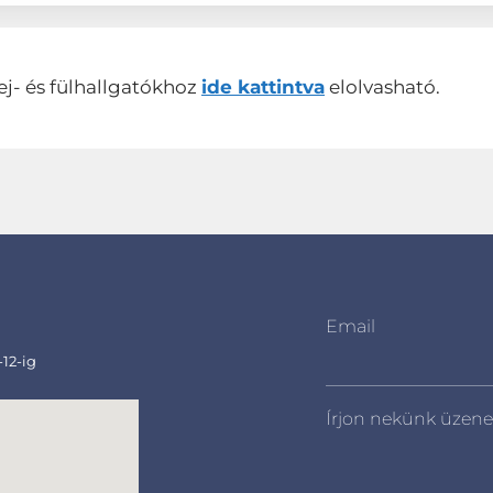
ej- és fülhallgatókhoz
ide kattintva
elolvasható.
Email
-12-ig
Írjon nekünk üzene