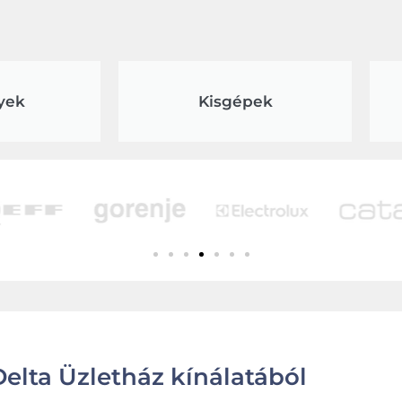
yek
Kisgépek
elta Üzletház kínálatából