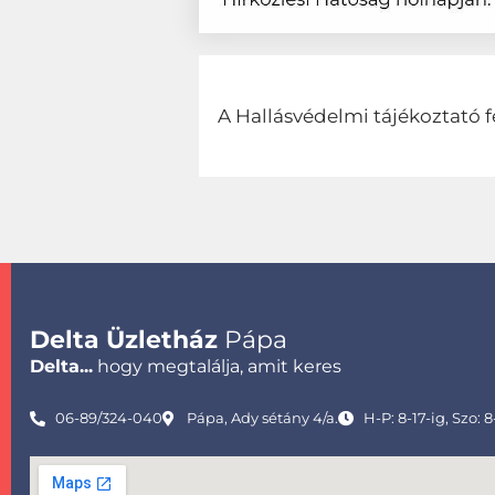
A Hallásvédelmi tájékoztató f
Delta Üzletház
Pápa
Delta...
hogy megtalálja, amit keres
06-89/324-040
Pápa, Ady sétány 4/a.
H-P: 8-17-ig, Szo: 8