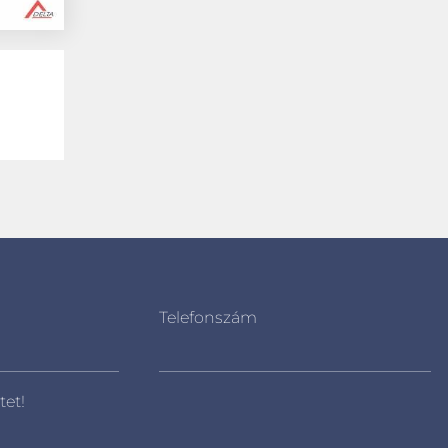
Telefonszám
tet!