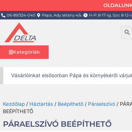
OLDALUNK 
06-89/324-040
Pápa, Ady sétány 4/a.
H-P: 8-17-ig, Szo: 8-12-i
Kategóriák
Vásárlóinkat elsősorban Pápa és környékéről várj
Kezdőlap
/
Háztartás
/
Beépíthető
/
Páraelszívó
/ PÁR
BEÉPÍTHETŐ
PÁRAELSZÍVÓ BEÉPÍTHETŐ