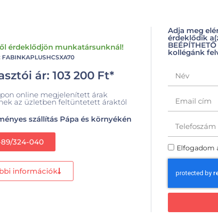
Adja meg elé
érdeklődik a
BEÉPÍTHETŐ t
ről érdeklődjön munkatársunknál!
kollégánk fel
: FABINKAPLUSHCSXA70
sztói ár:
103 200
Ft
*
pon online megjelenített árak
nek az üzletben feltüntetett áraktól
ényes szállítás Pápa és környékén
-89/324-040
Elfogadom 
bbi információk