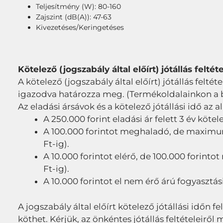
Teljesítmény (W): 80-160
Zajszint (dB(A)): 47-63
Kivezetéses/Keringetéses
Kötelező (jogszabály által előírt) jótállás feltéte
A kötelező (jogszabály által előírt) jótállás feltét
igazodva határozza meg. (Termékoldalainkon a bru
Az eladási ársávok és a kötelező jótállási idő az a
A 250.000 forint eladási ár felett 3 év kötel
A 100.000 forintot meghaladó, de maximum 2
Ft-ig).
A 10.000 forintot elérő, de 100.000 forintot
Ft-ig).
A 10.000 forintot el nem érő árú fogyasztási
A jogszabály által előírt kötelező jótállási időn fe
köthet. Kérjük, az önkéntes jótállás feltételeir