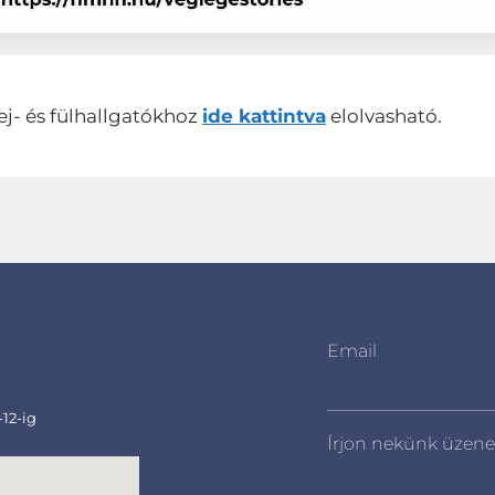
ej- és fülhallgatókhoz
ide kattintva
elolvasható.
Email
-12-ig
Írjon nekünk üzene