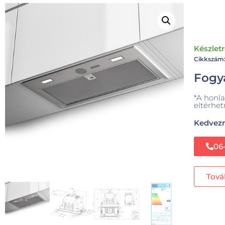
Készlet
Cikkszám
Fogya
*A honla
eltérhet
Kedvezm
06
Tová