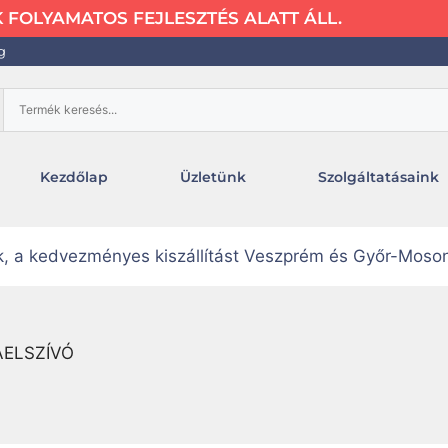
FOLYAMATOS FEJLESZTÉS ALATT ÁLL.
g
Kezdőlap
Üzletünk
Szolgáltatásaink
uk, a kedvezményes kiszállítást Veszprém és Győr-Moso
AELSZÍVÓ