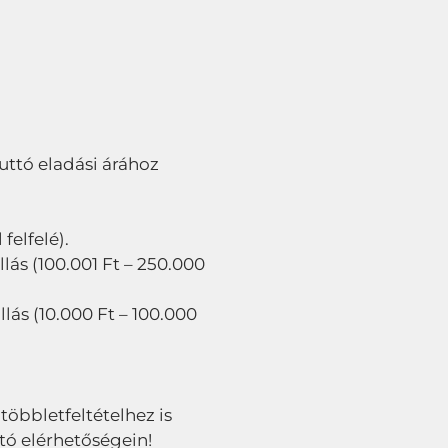
bruttó eladási árához
felfelé).
lás (100.001 Ft – 250.000
llás (10.000 Ft – 100.000
 többletfeltételhez is
tó elérhetőségein!