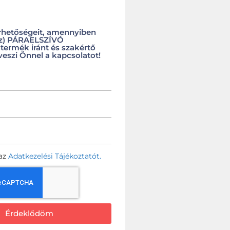
rhetőségeit, amennyiben
(z) PÁRAELSZÍVÓ
ermék iránt és szakértő
veszi Önnel a kapcsolatot!
az
Adatkezelési Tájékoztatót.
Érdeklődöm