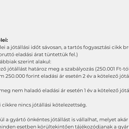
lei:
elei a jótállási időt sávosan, a tartós fogyasztási cikk 
ttó eladási árat tüntettük fel.)
lábbiak szerint alakul:
ező jótállást határoz meg a szabályozás (250.001 Ft-tól 
50.000 forint eladási ár esetén 2 év a kötelező jótál
 meg nem haladó eladási ár esetén 1 év a kötelező jótá
 cikkre nincs jótállási kötelezettség.
lül a gyártó önkéntes jótállást is vállalhat, melyet akár
ől minden esetben körültekintően tájékozódjanak a gyár