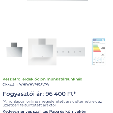
Készletről érdeklődjön munkatársunknál!
Cikkszám: WHIWHVP62FLTW
Fogyasztói ár:
96 400
Ft
*
*A honlapon online megjelenített árak eltérhetnek az
üzletben feltüntetett áraktól
Kedvezményes szállítás Pápa és környékén