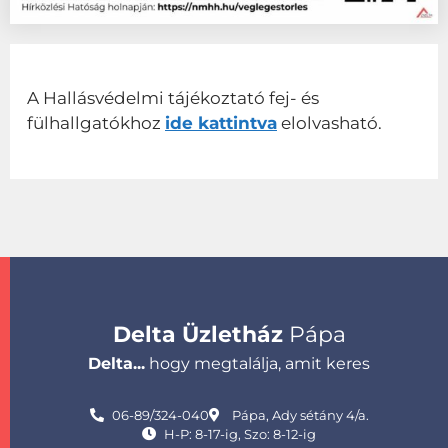
A Hallásvédelmi tájékoztató fej- és
fülhallgatókhoz
ide kattintva
elolvasható.
Delta Üzletház
Pápa
Delta...
hogy megtalálja, amit keres
06-89/324-040
Pápa, Ady sétány 4/a.
H-P: 8-17-ig, Szo: 8-12-ig