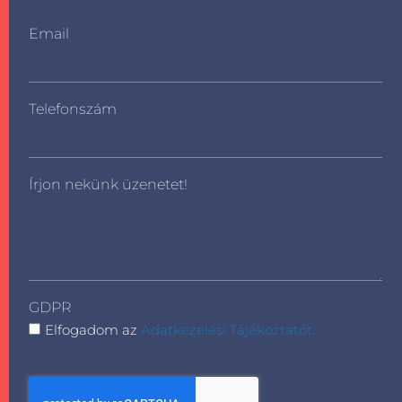
Email
Telefonszám
Írjon nekünk üzenetet!
GDPR
Elfogadom az
Adatkezelési Tájékoztatót.