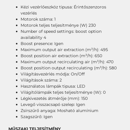
Kézi vezérlőeszköz tipusa: Érintőszenzoros
vezérlés
Motorok száma: 1
Motorok teljes teljesítménye (W) 230
Number of speed settings: boost option
availability 4
Boost presence: Igen
Maximum output air extraction (m³/h): 495
Boost position air extraction (m³/h): 650
Maximum output recirculating air (m³/h): 470
Boost position output recirculating (m³/h): 580
Világításvezérlés módja: On/Off
Világítások száma: 2
Használatos lámpák tipusa: LED
Világítólámpák teljes teljesítménye (W): 0
Légkivezetés átmérője (mm): 150
Levegő visszacsapó szelep: Igen
Zsírszűrő anyaga: Mosható alumínium
Szagszűrő: Igen
MŰSZAKI TELJESÍTMÉNY