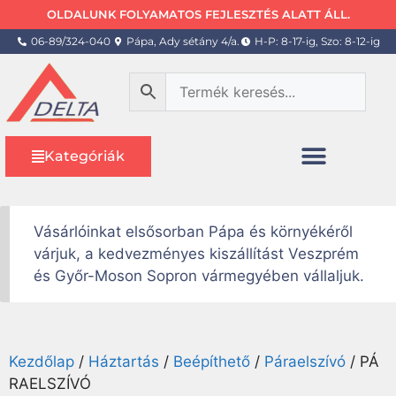
OLDALUNK FOLYAMATOS FEJLESZTÉS ALATT ÁLL.
06-89/324-040
Pápa, Ady sétány 4/a.
H-P: 8-17-ig, Szo: 8-12-ig
Kategóriák
Vásárlóinkat elsősorban Pápa és környékéről
várjuk, a kedvezményes kiszállítást Veszprém
és Győr-Moson Sopron vármegyében vállaljuk.
Kezdőlap
/
Háztartás
/
Beépíthető
/
Páraelszívó
/ PÁ
RAELSZÍVÓ