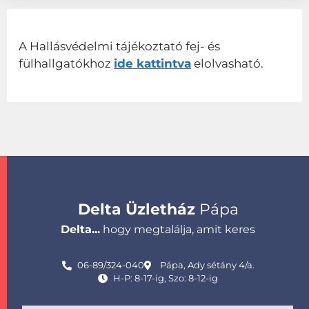
A Hallásvédelmi tájékoztató fej- és
fülhallgatókhoz
ide kattintva
elolvasható.
Delta Üzletház
Pápa
Delta...
hogy megtalálja, amit keres
06-89/324-040
Pápa, Ady sétány 4/a.
H-P: 8-17-ig, Szo: 8-12-ig