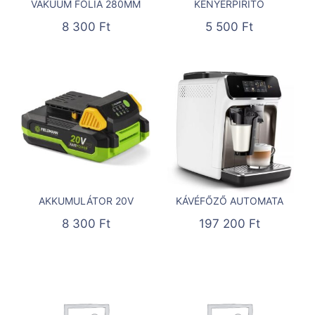
VÁKUUM FÓLIA 280MM
KENYÉRPIRÍTÓ
8 300
Ft
5 500
Ft
AKKUMULÁTOR 20V
KÁVÉFŐZŐ AUTOMATA
8 300
Ft
197 200
Ft