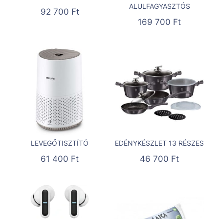
ALULFAGYASZTÓS
92 700
Ft
169 700
Ft
LEVEGŐTISZTÍTÓ
EDÉNYKÉSZLET 13 RÉSZES
61 400
Ft
46 700
Ft