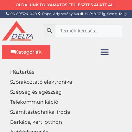
OLDALUNK FOLYAMATOS FEJLESZTÉS ALATT ÁLL.
06-89/324-040
Pápa, Ady sétány 4/a.
H-P: 8-17-ig, Szo: 8-12-ig
Kategóriák
Háztartás
Szórakoztató elektronika
Szépség és egészség
Telekommunikáció
Számítástechnika, iroda
Barkács, kert, otthon