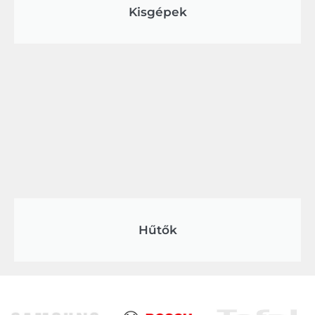
Kisgépek
Hűtők