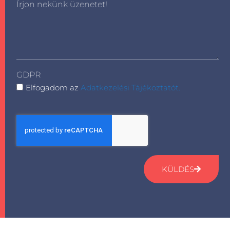
Írjon nekünk üzenetet!
GDPR
Elfogadom az
Adatkezelési Tájékoztatót.
KÜLDÉS