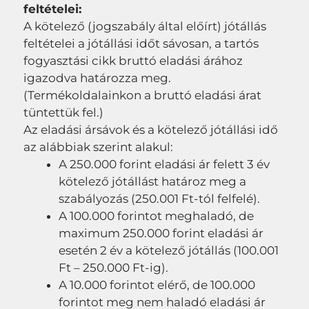
feltételei:
A kötelező (jogszabály által előírt) jótállás
feltételei a jótállási időt sávosan, a tartós
fogyasztási cikk bruttó eladási árához
igazodva határozza meg.
(Termékoldalainkon a bruttó eladási árat
tüntettük fel.)
Az eladási ársávok és a kötelező jótállási idő
az alábbiak szerint alakul:
A 250.000 forint eladási ár felett 3 év
kötelező jótállást határoz meg a
szabályozás (250.001 Ft-tól felfelé).
A 100.000 forintot meghaladó, de
maximum 250.000 forint eladási ár
esetén 2 év a kötelező jótállás (100.001
Ft – 250.000 Ft-ig).
A 10.000 forintot elérő, de 100.000
forintot meg nem haladó eladási ár