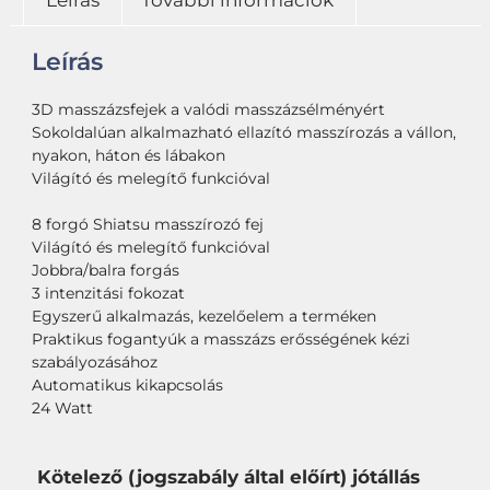
Leírás
További információk
Leírás
3D masszázsfejek a valódi masszázsélményért
Sokoldalúan alkalmazható ellazító masszírozás a vállon,
nyakon, háton és lábakon
Világító és melegítő funkcióval
8 forgó Shiatsu masszírozó fej
Világító és melegítő funkcióval
Jobbra/balra forgás
3 intenzitási fokozat
Egyszerű alkalmazás, kezelőelem a terméken
Praktikus fogantyúk a masszázs erősségének kézi
szabályozásához
Automatikus kikapcsolás
24 Watt
Kötelező (jogszabály által előírt) jótállás