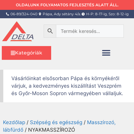
OLDALUNK FOLYAMATOS FEJLESZTÉS ALATT ÁLL.
06-89/324-040
Pápa, Ady sétány 4/a.
H-P: 8-17-ig, Szo: 8-12-ig
Kategóriák
Vásárlóinkat elsősorban Pápa és környékéről
várjuk, a kedvezményes kiszállítást Veszprém
és Győr-Moson Sopron vármegyében vállaljuk.
Kezdőlap
/
Szépség és egészség
/
Masszírozó,
lábfürdő
/ NYAKMASSZÍROZÓ