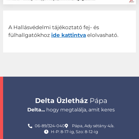
A Hallásvédelmi tájékoztató fej- és
fülhallgatókhoz
ide kattintva
elolvasható.
Delta Üzletház
Pápa
Delta...
hogy megtalálja, amit keres
06-89/324-040
Pápa, Ady sétány 4/a.
H-P: 8-17-ig, Szo: 8-12-ig