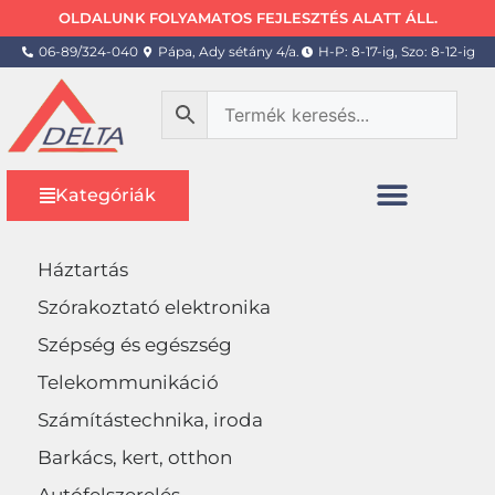
OLDALUNK FOLYAMATOS FEJLESZTÉS ALATT ÁLL.
06-89/324-040
Pápa, Ady sétány 4/a.
H-P: 8-17-ig, Szo: 8-12-ig
Kategóriák
Háztartás
Szórakoztató elektronika
Szépség és egészség
Telekommunikáció
Számítástechnika, iroda
Barkács, kert, otthon