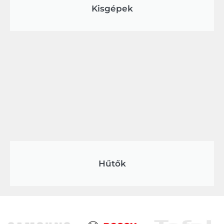
Kisgépek
Hűtők