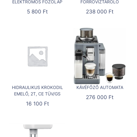
ELEKTROMOS FŐZŐLAP
FORRÓVÍZTÁROLÓ
5 800
Ft
238 000
Ft
HIDRAULIKUS KROKODIL
KÁVÉFŐZŐ AUTOMATA
EMELŐ, 2T, CE TÜV/GS
276 000
Ft
16 100
Ft