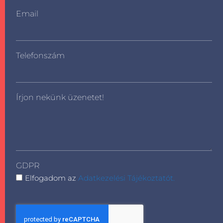
Email
Telefonszám
Írjon nekünk üzenetet!
GDPR
Elfogadom az
Adatkezelési Tájékoztatót.