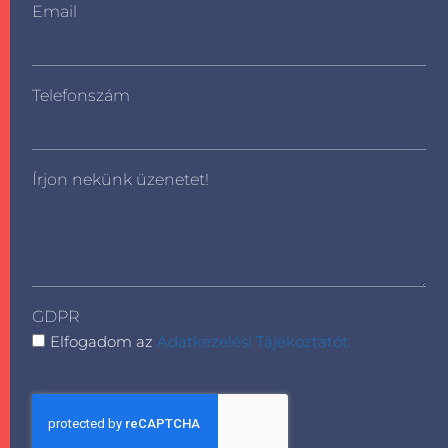
Email
Telefonszám
Írjon nekünk üzenetet!
GDPR
Elfogadom az
Adatkezelési Tájékoztatót.