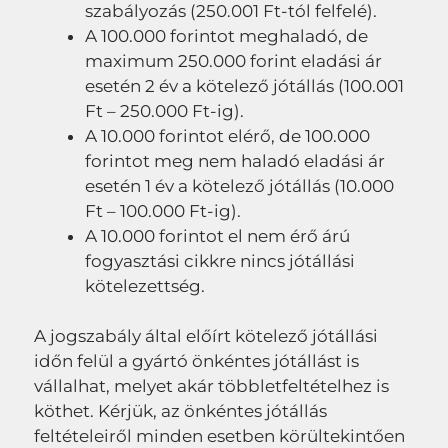
szabályozás (250.001 Ft-tól felfelé).
A 100.000 forintot meghaladó, de
maximum 250.000 forint eladási ár
esetén 2 év a kötelező jótállás (100.001
Ft – 250.000 Ft-ig).
A 10.000 forintot elérő, de 100.000
forintot meg nem haladó eladási ár
esetén 1 év a kötelező jótállás (10.000
Ft – 100.000 Ft-ig).
A 10.000 forintot el nem érő árú
fogyasztási cikkre nincs jótállási
kötelezettség.
A jogszabály által előírt kötelező jótállási
időn felül a gyártó önkéntes jótállást is
vállalhat, melyet akár többletfeltételhez is
köthet. Kérjük, az önkéntes jótállás
feltételeiről minden esetben körültekintően