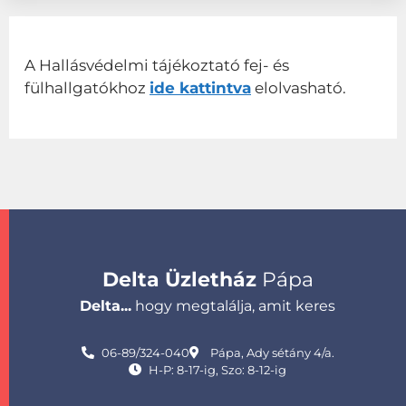
A Hallásvédelmi tájékoztató fej- és
fülhallgatókhoz
ide kattintva
elolvasható.
Delta Üzletház
Pápa
Delta...
hogy megtalálja, amit keres
06-89/324-040
Pápa, Ady sétány 4/a.
H-P: 8-17-ig, Szo: 8-12-ig