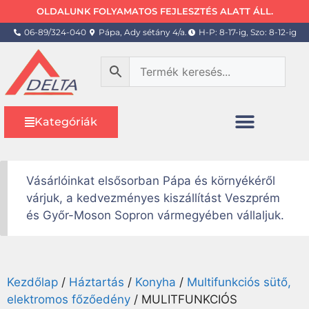
OLDALUNK FOLYAMATOS FEJLESZTÉS ALATT ÁLL.
06-89/324-040
Pápa, Ady sétány 4/a.
H-P: 8-17-ig, Szo: 8-12-ig
Kategóriák
Vásárlóinkat elsősorban Pápa és környékéről
várjuk, a kedvezményes kiszállítást Veszprém
és Győr-Moson Sopron vármegyében vállaljuk.
Kezdőlap
/
Háztartás
/
Konyha
/
Multifunkciós sütő,
elektromos főzőedény
/ MULITFUNKCIÓS