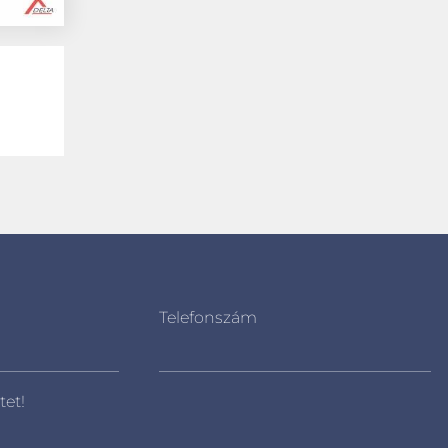
Telefonszám
tet!