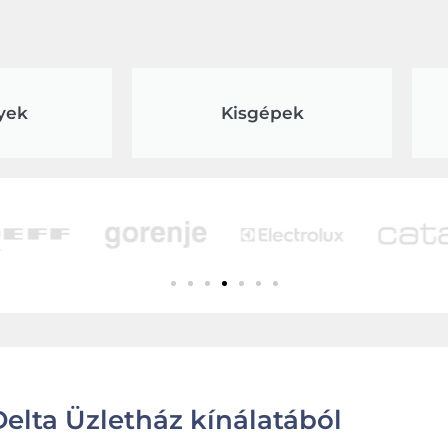
yek
Kisgépek
elta Üzletház kínálatából