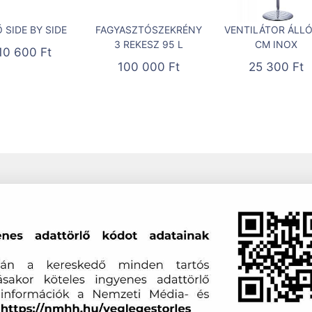
 SIDE BY SIDE
FAGYASZTÓSZEKRÉNY
VENTILÁTOR ÁLLÓ
3 REKESZ 95 L
CM INOX
10 600
Ft
100 000
Ft
25 300
Ft