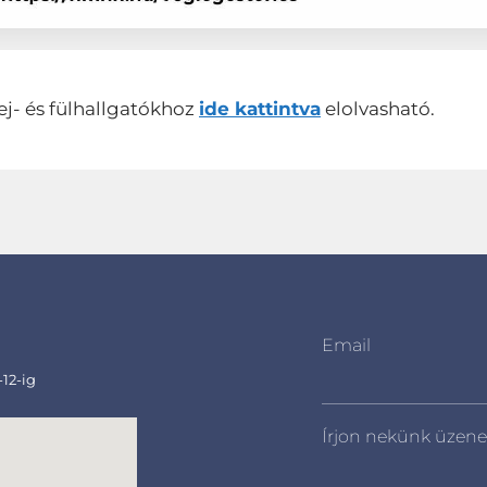
ej- és fülhallgatókhoz
ide kattintva
elolvasható.
Email
-12-ig
Írjon nekünk üzene