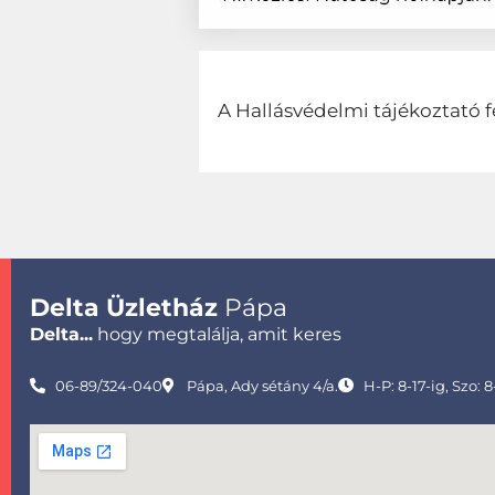
A Hallásvédelmi tájékoztató f
Delta Üzletház
Pápa
Delta...
hogy megtalálja, amit keres
06-89/324-040
Pápa, Ady sétány 4/a.
H-P: 8-17-ig, Szo: 8