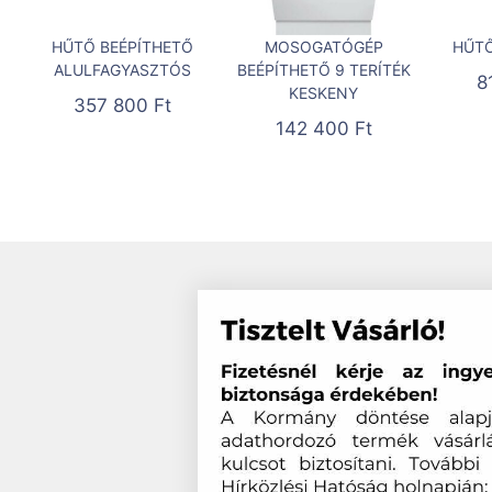
HŰTŐ BEÉPÍTHETŐ
MOSOGATÓGÉP
HŰTŐ
ALULFAGYASZTÓS
BEÉPÍTHETŐ 9 TERÍTÉK
8
KESKENY
357 800
Ft
142 400
Ft