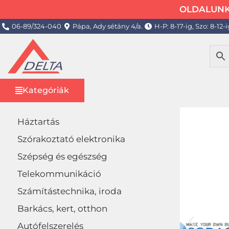
OLDALUNK 
06-89/324-040
Pápa, Ady sétány 4/a.
H-P: 8-17-ig, Szo: 8-12-i
Kategóriák
Háztartás
Szórakoztató elektronika
Szépség és egészség
Telekommunikáció
Számítástechnika, iroda
Barkács, kert, otthon
Autófelszerelés