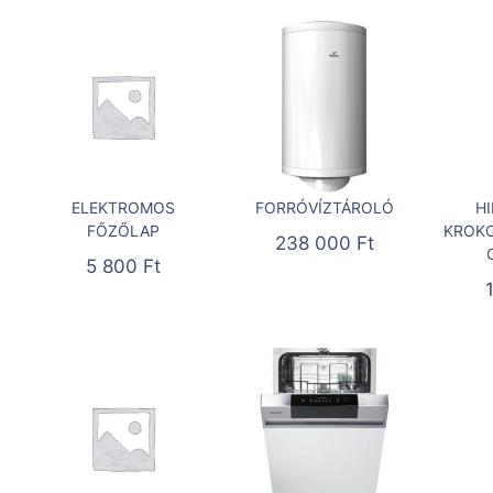
ELEKTROMOS
FORRÓVÍZTÁROLÓ
H
FŐZŐLAP
KROKO
238 000
Ft
5 800
Ft