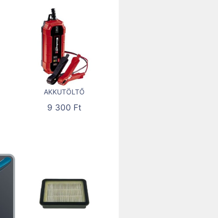
AKKUTÖLTŐ
9 300
Ft