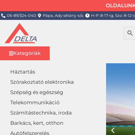
OLDALUNK 
06-89/324-040
Pápa, Ady sétány 4/a.
H-P: 8-17-ig, Szo: 8-12-i
Kategóriák
Háztartás
Szórakoztató elektronika
Szépség és egészség
Telekommunikáció
Számítástechnika, iroda
Barkács, kert, otthon
Autófelszerelés