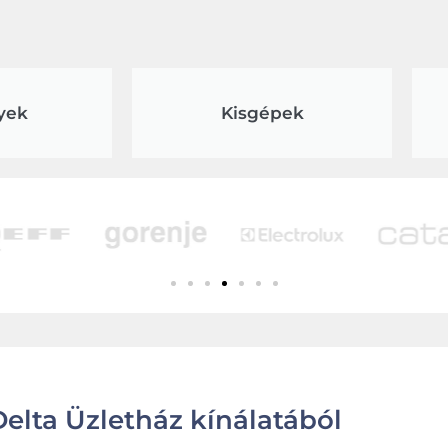
yek
Kisgépek
elta Üzletház kínálatából