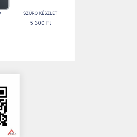
Ó
SZŰRŐ KÉSZLET
5 300
Ft