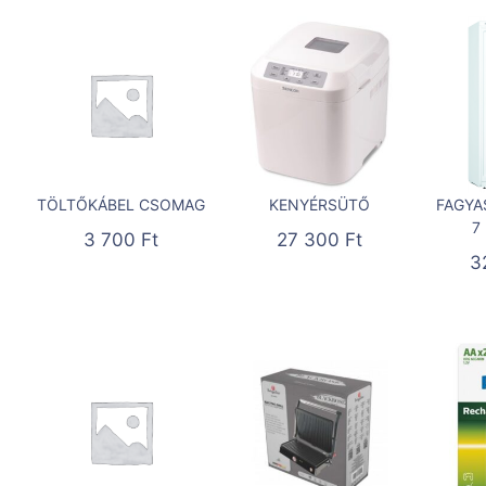
TÖLTŐKÁBEL CSOMAG
KENYÉRSÜTŐ
FAGYA
7
3 700
Ft
27 300
Ft
3