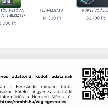
 TÖLTHETŐ AA
FEJHALLGATÓ
PORSZÍVÓ ÁLL
mAh 2-BLISZTER
14 300
Ft
62 100
Ft
3 000
Ft