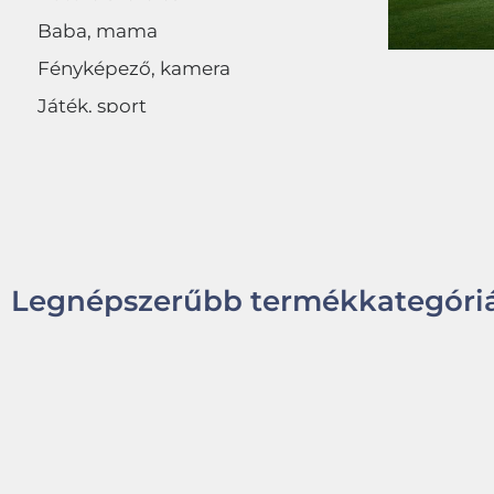
Baba, mama
Fényképező, kamera
Játék, sport
Egyéb
Legnépszerűbb termékkategóriá