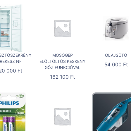
SZTÓSZEKRÉNY
MOSÓGÉP
OLAJSÜTŐ
 REKESZ NF
ELÖLTÖLTŐS KESKENY
54 000
Ft
GŐZ FUNKCIÓVAL
20 000
Ft
162 100
Ft