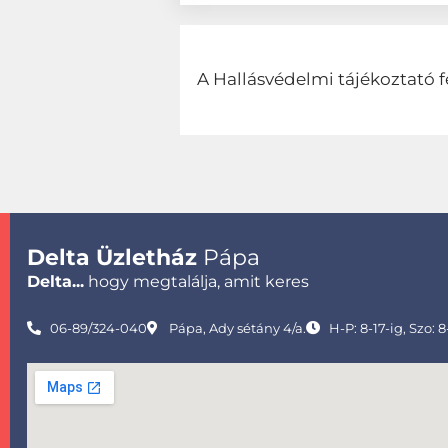
A Hallásvédelmi tájékoztató f
Delta Üzletház
Pápa
Delta...
hogy megtalálja, amit keres
06-89/324-040
Pápa, Ady sétány 4/a.
H-P: 8-17-ig, Szo: 8