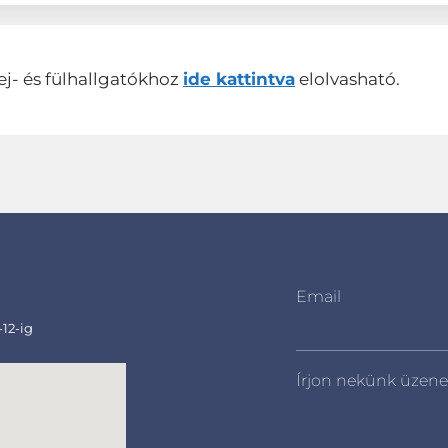
ej- és fülhallgatókhoz
ide kattintva
elolvasható.
Email
-12-ig
Írjon nekünk üzene