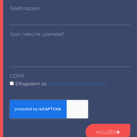
Telefonszám
Írjon nekünk üzenetet!
GDPR
Elfogadom az
Adatkezelési Tájékoztatót.
KÜLDÉS