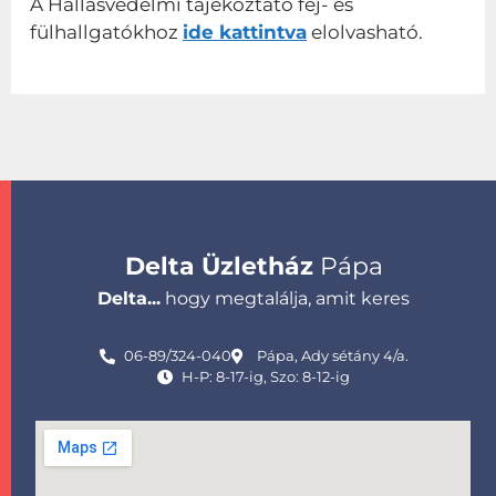
A Hallásvédelmi tájékoztató fej- és
fülhallgatókhoz
ide kattintva
elolvasható.
Delta Üzletház
Pápa
Delta...
hogy megtalálja, amit keres
06-89/324-040
Pápa, Ady sétány 4/a.
H-P: 8-17-ig, Szo: 8-12-ig