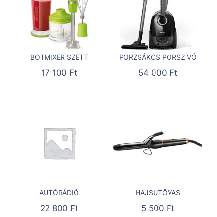
BOTMIXER SZETT
PORZSÁKOS PORSZÍVÓ
17 100
Ft
54 000
Ft
AUTÓRÁDIÓ
HAJSÜTŐVAS
22 800
Ft
5 500
Ft