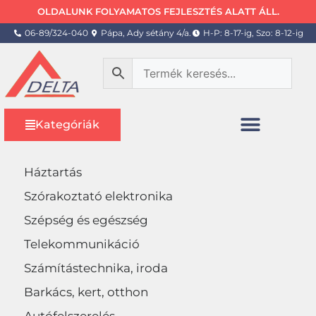
OLDALUNK FOLYAMATOS FEJLESZTÉS ALATT ÁLL.
06-89/324-040
Pápa, Ady sétány 4/a.
H-P: 8-17-ig, Szo: 8-12-ig
Kategóriák
Háztartás
Szórakoztató elektronika
Szépség és egészség
Telekommunikáció
Számítástechnika, iroda
Barkács, kert, otthon