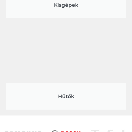
Kisgépek
Hűtők