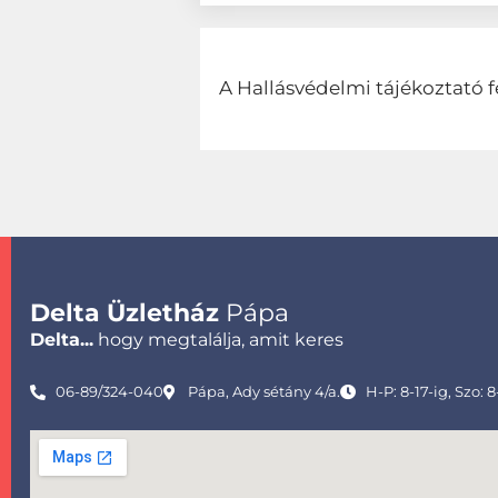
A Hallásvédelmi tájékoztató f
Delta Üzletház
Pápa
Delta...
hogy megtalálja, amit keres
06-89/324-040
Pápa, Ady sétány 4/a.
H-P: 8-17-ig, Szo: 8