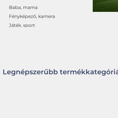
Baba, mama
Fényképező, kamera
Játék, sport
Egyéb
Legnépszerűbb termékkategóriá