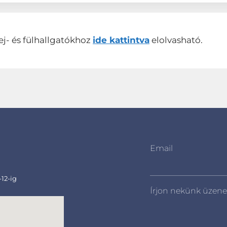
ej- és fülhallgatókhoz
ide kattintva
elolvasható.
Email
-12-ig
Írjon nekünk üzene