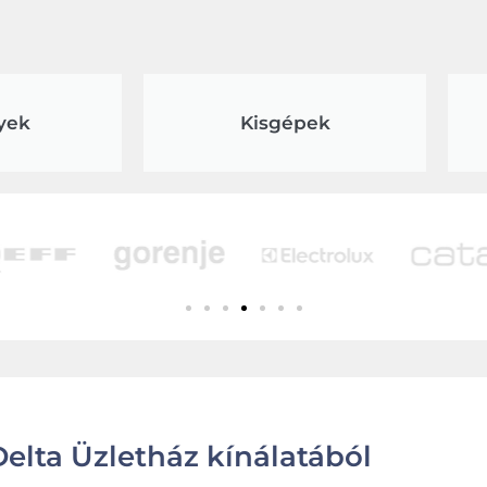
yek
Kisgépek
elta Üzletház kínálatából