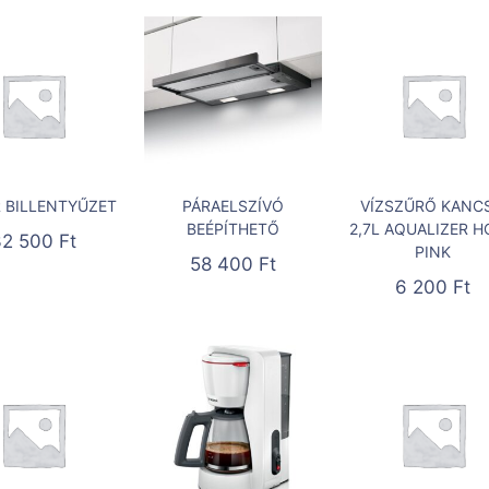
 BILLENTYŰZET
PÁRAELSZÍVÓ
VÍZSZŰRŐ KANC
BEÉPÍTHETŐ
2,7L AQUALIZER 
32 500
Ft
PINK
58 400
Ft
6 200
Ft