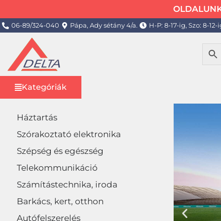
OLDALUNK 
06-89/324-040
Pápa, Ady sétány 4/a.
H-P: 8-17-ig, Szo: 8-12-i
Kategóriák
Háztartás
Szórakoztató elektronika
Szépség és egészség
Telekommunikáció
Számítástechnika, iroda
Barkács, kert, otthon
Autófelszerelés