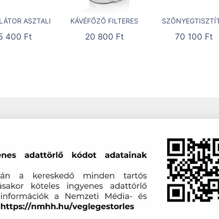
LÁTOR ASZTALI
KÁVÉFŐZŐ FILTERES
SZŐNYEGTISZTÍ
5 400
Ft
20 800
Ft
70 100
Ft