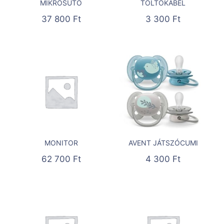
MIKROSÜTŐ
TÖLTŐKÁBEL
37 800
Ft
3 300
Ft
MONITOR
AVENT JÁTSZÓCUMI
62 700
Ft
4 300
Ft