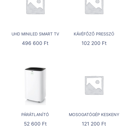
UHD MINILED SMART TV
KÁVÉFŐZŐ PRESSZÓ
496 600
Ft
102 200
Ft
PÁRÁTLANÍTÓ
MOSOGATÓGÉP KESKENY
52 600
Ft
121 200
Ft