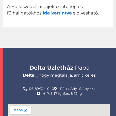
A Hallásvédelmi tájékoztató fej- és
fülhallgatókhoz
ide kattintva
elolvasható.
Delta Üzletház
Pápa
Delta...
hogy megtalálja, amit keres
06-89/324-040
Pápa, Ady sétány 4/a.
H-P: 8-17-ig, Szo: 8-12-ig