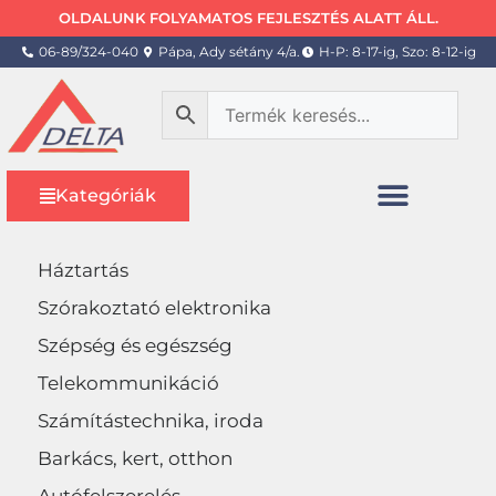
OLDALUNK FOLYAMATOS FEJLESZTÉS ALATT ÁLL.
06-89/324-040
Pápa, Ady sétány 4/a.
H-P: 8-17-ig, Szo: 8-12-ig
Kategóriák
Háztartás
Szórakoztató elektronika
Szépség és egészség
Telekommunikáció
Számítástechnika, iroda
Barkács, kert, otthon