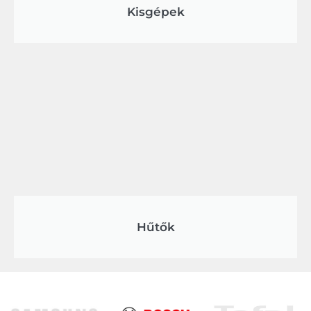
Kisgépek
Hűtők