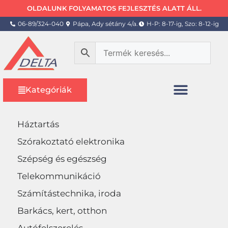
OLDALUNK FOLYAMATOS FEJLESZTÉS ALATT ÁLL.
06-89/324-040
Pápa, Ady sétány 4/a.
H-P: 8-17-ig, Szo: 8-12-ig
Kategóriák
Háztartás
Szórakoztató elektronika
Szépség és egészség
Telekommunikáció
Számítástechnika, iroda
Barkács, kert, otthon