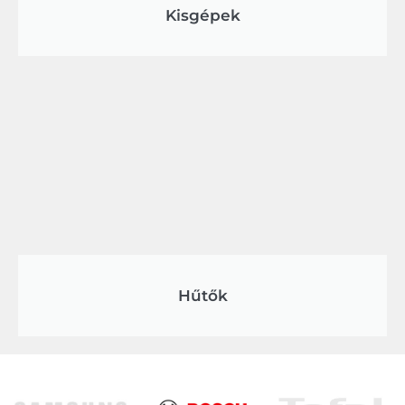
Kisgépek
Hűtők