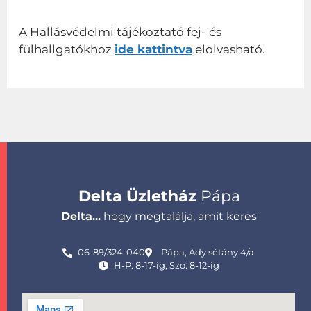
A Hallásvédelmi tájékoztató fej- és
fülhallgatókhoz
ide kattintva
elolvasható.
Delta Üzletház
Pápa
Delta...
hogy megtalálja, amit keres
06-89/324-040
Pápa, Ady sétány 4/a.
H-P: 8-17-ig, Szo: 8-12-ig