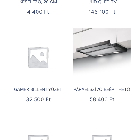
KÉSÉLEZŐ, 20 CM
UHD QLED TV
4 400
Ft
146 100
Ft
GAMER BILLENTYŰZET
PÁRAELSZÍVÓ BEÉPÍTHETŐ
32 500
Ft
58 400
Ft