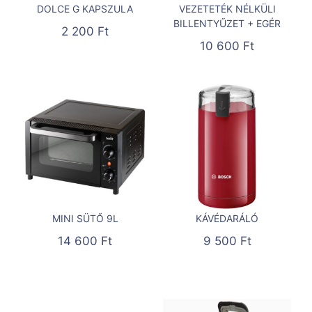
DOLCE G KAPSZULA
VEZETETÉK NÉLKÜLI
BILLENTYŰZET + EGÉR
2 200
Ft
10 600
Ft
MINI SÜTŐ 9L
KÁVÉDARÁLÓ
14 600
Ft
9 500
Ft