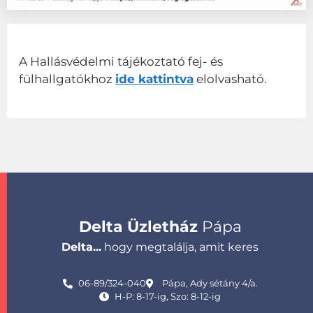
A Hallásvédelmi tájékoztató fej- és
fülhallgatókhoz
ide kattintva
elolvasható.
Delta Üzletház
Pápa
Delta...
hogy megtalálja, amit keres
06-89/324-040
Pápa, Ady sétány 4/a.
H-P: 8-17-ig, Szo: 8-12-ig