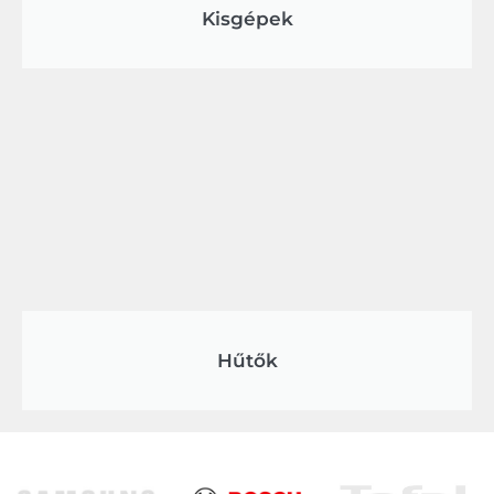
Kisgépek
Hűtők