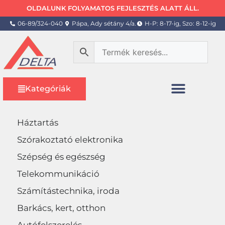
OLDALUNK FOLYAMATOS FEJLESZTÉS ALATT ÁLL.
06-89/324-040
Pápa, Ady sétány 4/a.
H-P: 8-17-ig, Szo: 8-12-ig
Kategóriák
Háztartás
Szórakoztató elektronika
Szépség és egészség
Telekommunikáció
Számítástechnika, iroda
Barkács, kert, otthon