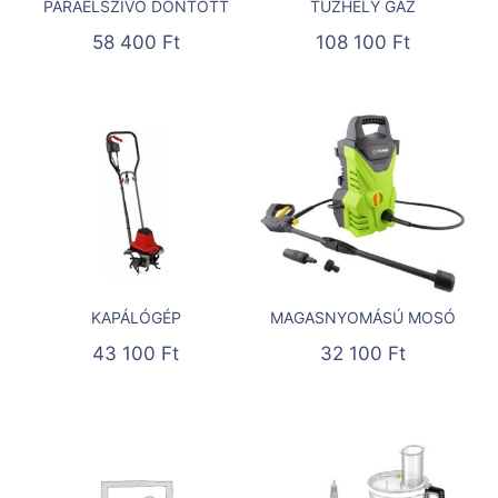
PÁRAELSZÍVÓ DÖNTÖTT
TŰZHELY GÁZ
58 400
Ft
108 100
Ft
KAPÁLÓGÉP
MAGASNYOMÁSÚ MOSÓ
43 100
Ft
32 100
Ft