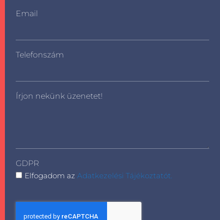
Email
Telefonszám
Írjon nekünk üzenetet!
GDPR
Elfogadom az
Adatkezelési Tájékoztatót.