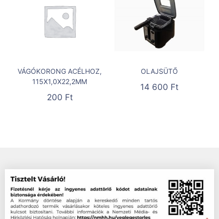
VÁGÓKORONG ACÉLHOZ,
OLAJSÜTŐ
115X1,0X22,2MM
14 600
Ft
200
Ft