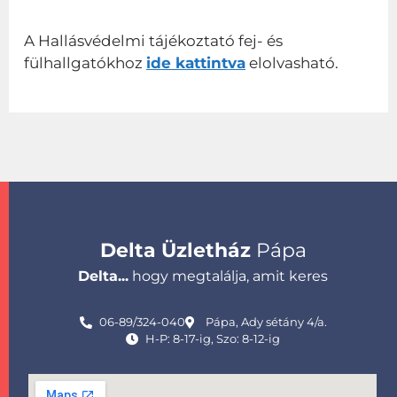
A Hallásvédelmi tájékoztató fej- és
fülhallgatókhoz
ide kattintva
elolvasható.
Delta Üzletház
Pápa
Delta...
hogy megtalálja, amit keres
06-89/324-040
Pápa, Ady sétány 4/a.
H-P: 8-17-ig, Szo: 8-12-ig