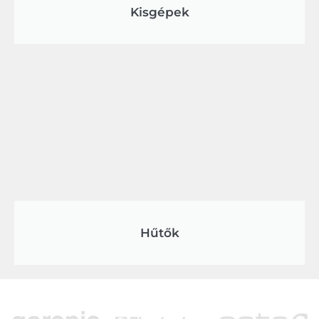
Kisgépek
Hűtők