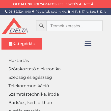
OLDALUNK FOLYAMATOS FEJLESZTÉS ALATT ÁLL.
06-89/324-040
Pápa, Ady sétány 4/a.
H-P: 8-17-ig, Szo: 8-12-ig
Kategóriák
Háztartás
Szórakoztató elektronika
Szépség és egészség
Telekommunikáció
Számítástechnika, iroda
Barkács, kert, otthon