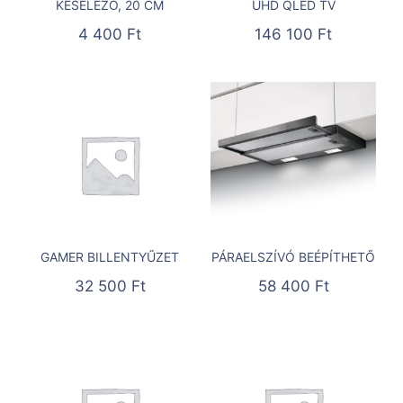
KÉSÉLEZŐ, 20 CM
UHD QLED TV
4 400
Ft
146 100
Ft
GAMER BILLENTYŰZET
PÁRAELSZÍVÓ BEÉPÍTHETŐ
32 500
Ft
58 400
Ft