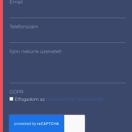
Email
Telefonszám
Írjon nekünk üzenetet!
GDPR
Elfogadom az
Adatkezelési Tájékoztatót.