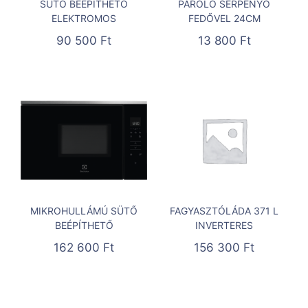
SÜTŐ BEÉPÍTHETŐ
PÁROLÓ SERPENYŐ
ELEKTROMOS
FEDŐVEL 24CM
90 500
Ft
13 800
Ft
MIKROHULLÁMÚ SÜTŐ
FAGYASZTÓLÁDA 371 L
BEÉPÍTHETŐ
INVERTERES
162 600
Ft
156 300
Ft