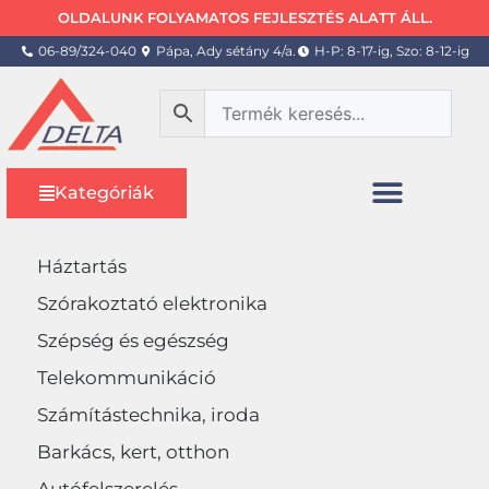
OLDALUNK FOLYAMATOS FEJLESZTÉS ALATT ÁLL.
06-89/324-040
Pápa, Ady sétány 4/a.
H-P: 8-17-ig, Szo: 8-12-ig
Kategóriák
Háztartás
Szórakoztató elektronika
Szépség és egészség
Telekommunikáció
Számítástechnika, iroda
Barkács, kert, otthon