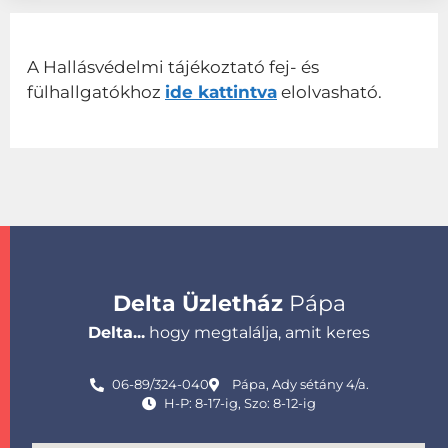
A Hallásvédelmi tájékoztató fej- és
fülhallgatókhoz
ide kattintva
elolvasható.
Delta Üzletház
Pápa
Delta...
hogy megtalálja, amit keres
06-89/324-040
Pápa, Ady sétány 4/a.
H-P: 8-17-ig, Szo: 8-12-ig