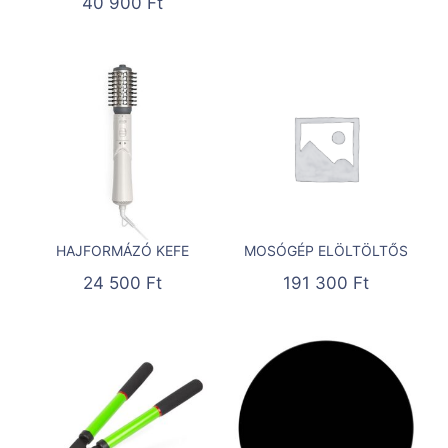
40 900
Ft
HAJFORMÁZÓ KEFE
MOSÓGÉP ELÖLTÖLTŐS
24 500
Ft
191 300
Ft