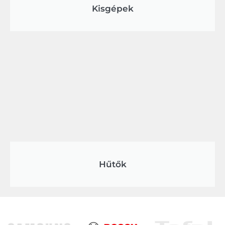
Kisgépek
Hűtők