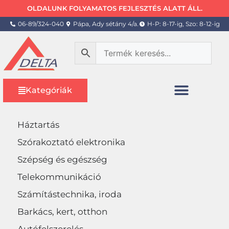
OLDALUNK FOLYAMATOS FEJLESZTÉS ALATT ÁLL.
06-89/324-040
Pápa, Ady sétány 4/a.
H-P: 8-17-ig, Szo: 8-12-ig
Kategóriák
Háztartás
Szórakoztató elektronika
Szépség és egészség
Telekommunikáció
Számítástechnika, iroda
Barkács, kert, otthon