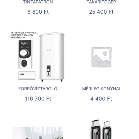
TINTAPATRON
TAKARÍTÓGÉP
6 800
Ft
25 400
Ft
FORRÓVÍZTÁROLÓ
MÉRLEG KONYHAI
116 700
Ft
4 400
Ft