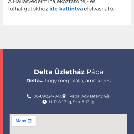
A Hallásvédelmi tájékoztató fej- és
fülhallgatókhoz
ide kattintva
elolvasható.
Delta Üzletház
Pápa
Delta...
hogy megtalálja, amit keres
06-89/324-040
Pápa, Ady sétány 4/a.
H-P: 8-17-ig, Szo: 8-12-ig