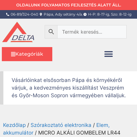
OLDALUNK FOLYAMATOS FEJLESZTÉS ALATT ÁLL.
06-89/324-040
Pápa, Ady sétány 4/a.
H-P: 8-17-ig, Szo: 8-12-ig
Kategóriák
Vásárlóinkat elsősorban Pápa és környékéről
várjuk, a kedvezményes kiszállítást Veszprém
és Győr-Moson Sopron vármegyében vállaljuk.
Kezdőlap
/
Szórakoztató elektronika
/
Elem,
akkumulátor
/ MICRO ALKÁLI GOMBELEM LR44