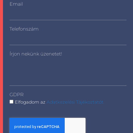
Email
Telefonszám
Írjon nekünk üzenetet!
GDPR
Elfogadom az
Adatkezelési Tájékoztatót.