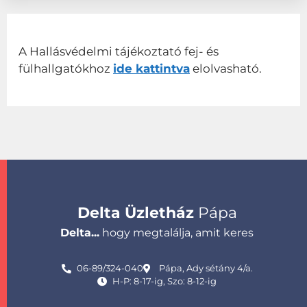
A Hallásvédelmi tájékoztató fej- és
fülhallgatókhoz
ide kattintva
elolvasható.
Delta Üzletház
Pápa
Delta...
hogy megtalálja, amit keres
06-89/324-040
Pápa, Ady sétány 4/a.
H-P: 8-17-ig, Szo: 8-12-ig